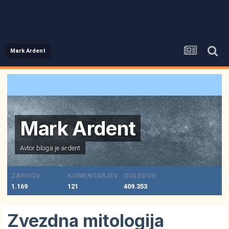
Mark Ardent
Mark Ardent
Avtor bloga je
ardent
ZAPISOV
KOMENTARJEV
OGLEDOV
1.169
121
409.353
Zvezdna mitologija