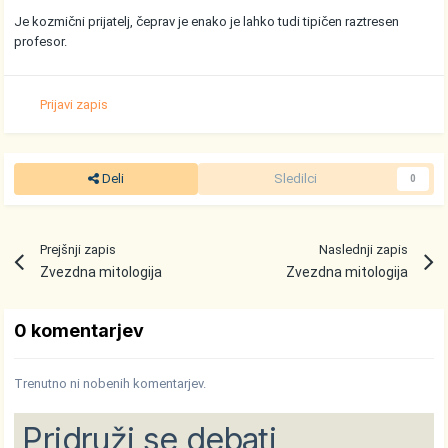
Je kozmični prijatelj, čeprav je enako je lahko tudi tipičen raztresen
profesor.
Prijavi zapis
Deli
Sledilci
0
Prejšnji zapis
Naslednji zapis
Zvezdna mitologija
Zvezdna mitologija
0 komentarjev
Trenutno ni nobenih komentarjev.
Pridruži se debati