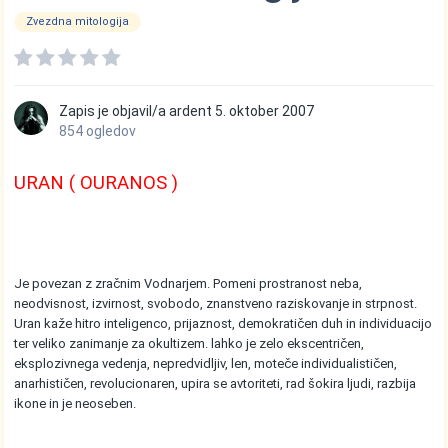
Zvezdna mitologija
Zapis je objavil/a
ardent
5. oktober 2007
854 ogledov
URAN ( OURANOS )
Je povezan z zračnim Vodnarjem. Pomeni prostranost neba,
neodvisnost, izvirnost, svobodo, znanstveno raziskovanje in strpnost.
Uran kaže hitro inteligenco, prijaznost, demokratičen duh in individuacijo
ter veliko zanimanje za okultizem. lahko je zelo ekscentričen,
eksplozivnega vedenja, nepredvidljiv, len, moteče individualističen,
anarhističen, revolucionaren, upira se avtoriteti, rad šokira ljudi, razbija
ikone in je neoseben.