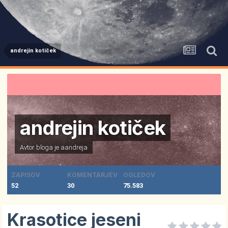
andrejin kotiček
andrejin kotiček
Avtor bloga je
aandreja
ZAPISOV
KOMENTARJEV
OGLEDOV
52
30
75.583
Krasotice jeseni