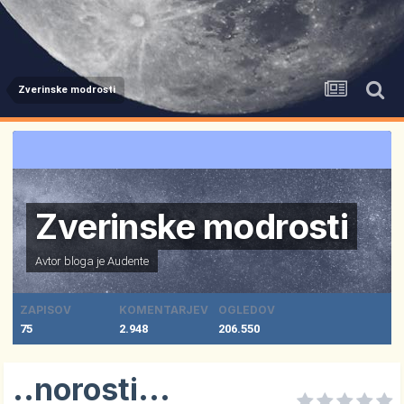
Zverinske modrosti
Zverinske modrosti
Avtor bloga je
Audente
ZAPISOV
KOMENTARJEV
OGLEDOV
75
2.948
206.550
..norosti...