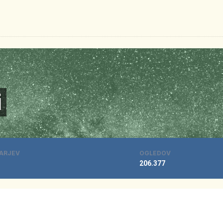
i
ARJEV
OGLEDOV
206.377