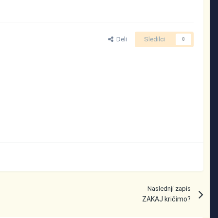
Deli
Sledilci
0
Naslednji zapis
ZAKAJ kričimo?