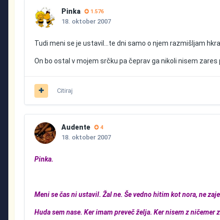
Pinka
1.576
18. oktober 2007
Tudi meni se je ustavil...te dni samo o njem razmišljam hkrat
On bo ostal v mojem srčku pa čeprav ga nikoli nisem zares 
Citiraj
Audente
4
18. oktober 2007
Pinka.
Meni se čas ni ustavil. Žal ne. Še vedno hitim kot nora, ne za
Huda sem nase. Ker imam preveč želja. Ker nisem z ničemer za