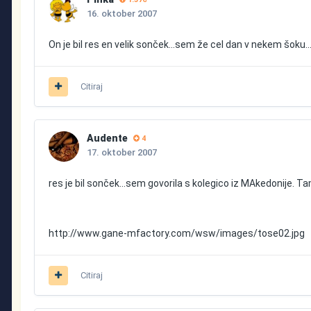
16. oktober 2007
On je bil res en velik sonček...sem že cel dan v nekem šoku..
Citiraj
Audente
4
17. oktober 2007
res je bil sonček...sem govorila s kolegico iz MAkedonije. T
http://www.gane-mfactory.com/wsw/images/tose02.jpg
Citiraj