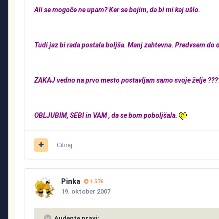
Ali se mogoče ne upam? Ker se bojim, da bi mi kaj ušlo.
Tudi jaz bi rada postala boljša. Manj zahtevna. Predvsem do 
ZAKAJ vedno na prvo mesto postavljam samo svoje želje ???
OBLJUBIM, SEBI in VAM , da se bom poboljšala.
Citiraj
Pinka
1.576
19. oktober 2007
Audente pravi: