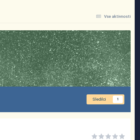
Vse aktivnosti
Sledilci
1