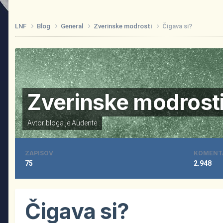
LNF
Blog
General
Zverinske modrosti
Čigava si?
Zverinske modrost
Avtor bloga je
Audente
ZAPISOV
KOMENT
75
2.948
Čigava si?