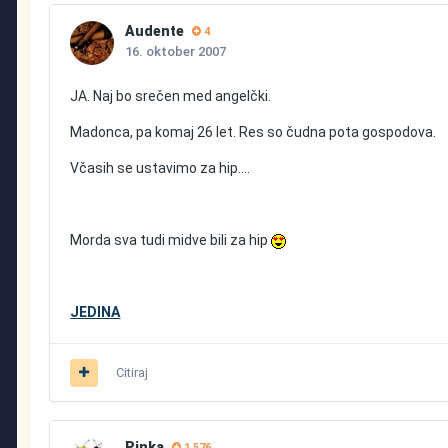
Audente
4
16. oktober 2007
JA. Naj bo srečen med angelčki.
Madonca, pa komaj 26 let. Res so čudna pota gospodova.
Včasih se ustavimo za hip....
Morda sva tudi midve bili za hip
JEDINA
Citiraj
Pinka
1.576