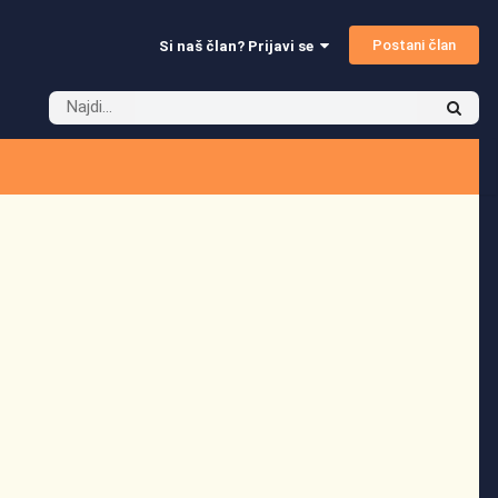
Postani član
Si naš član? Prijavi se