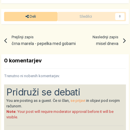
Deli
Sledilci
0
Prejšnji zapis
Naslednji zapis
črna marela - pepelka med gobami
misel dneva
0 komentarjev
Trenutno ni nobenih komentarjev.
Pridruži se debati
You are posting as a guest. Če si član,
se prijavi
in objavi pod svojim
računom.
Note:
Your post will require moderator approval before it will be
visible.