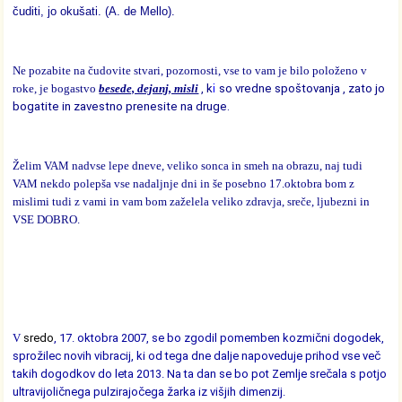
čuditi, jo okušati. (A. de Mello).
Ne pozabite na čudovite stvari, pozornosti, vse to vam je bilo položeno v
roke, je bogastvo
besede, dejanj, misli
,
k
i
so vredne spoštovanja , zato jo
bogatite in zavestno prenesite na druge.
Želim VAM nadvse lepe dneve, veliko sonca in smeh na obrazu, naj tudi
VAM nekdo polepša vse nadaljnje dni in še posebno 17.oktobra bom z
mislimi tudi z vami in vam bom zaželela veliko zdravja, sreče, ljubezni in
VSE DOBRO.
V
sredo
, 17. oktobra 2007, se bo zgodil pomemben kozmični dogodek,
sprožilec novih vibracij, ki od tega dne dalje napoveduje prihod vse več
takih dogodkov do leta 2013. Na ta dan se bo pot Zemlje srečala s potjo
ultravijoličnega pulzirajočega žarka iz višjih dimenzij.