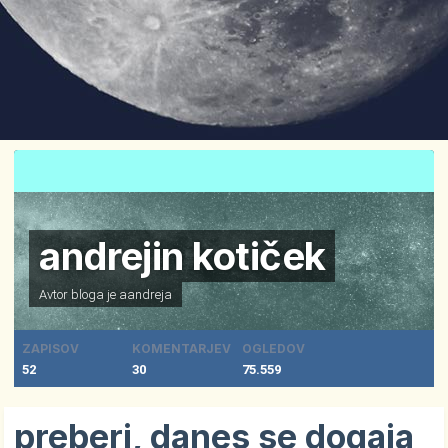
andrejin kotiček
Avtor bloga je
aandreja
ZAPISOV
KOMENTARJEV
OGLEDOV
52
30
75.559
preberi, danes se dogaja