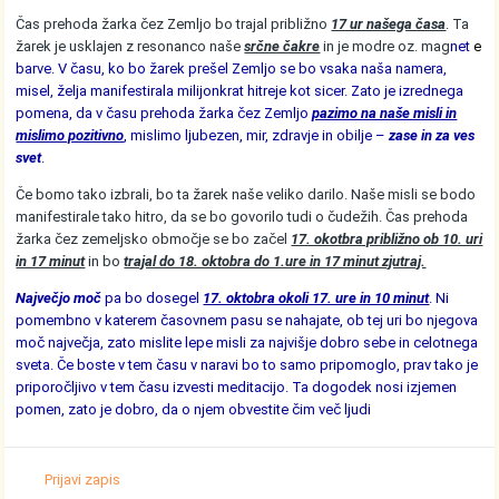
Čas prehoda žarka čez Zemljo bo trajal približno
17 ur našega časa
. Ta
žarek je usklajen z resonanco naše
srčne čakre
in je modre oz. mag
n
et
e
barve. V času, ko bo žarek prešel Zemljo se bo vsaka naša namera,
misel, želja manifestirala milijonkrat hitreje kot sicer. Zato je izrednega
pomena, da v času prehoda žarka čez Zemljo
pazimo na naše misli in
mislimo pozitivno
, mislimo ljubezen, mir, zdravje in obilje –
zase in za ves
svet
.
Če bomo tako izbrali, bo ta žarek naše veliko darilo. Naše misli se bodo
manifestirale tako hitro, da se bo govorilo tudi o čudežih. Čas prehoda
žarka čez zemeljsko območje se bo začel
17. okotbra približno ob 10. uri
in 17 minut
in bo
trajal do 18. oktobra do 1.ure in 17 minut zjutraj.
Največjo moč
pa bo dosegel
17. oktobra okoli 17. ure in 10 minut
. Ni
pomembno v katerem časovnem pasu se nahajate, ob tej uri bo njegova
moč največja, zato mislite lepe misli za najvišje dobro sebe in celotnega
sveta. Če boste v tem času v naravi bo to samo pripomoglo, prav tako je
priporočljivo v tem času izvesti meditacijo. Ta dogodek nosi izjemen
pomen, zato je dobro, da o njem obvestite čim več ljudi
Prijavi zapis