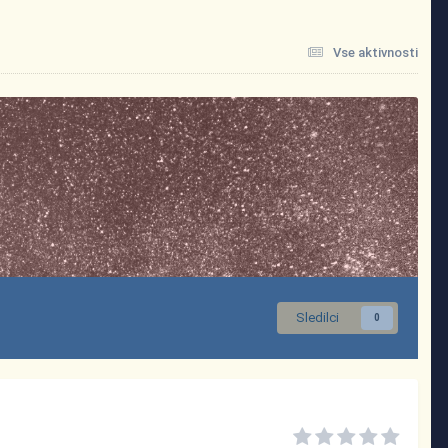
Vse aktivnosti
Sledilci
0