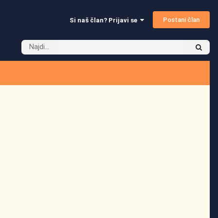
Postani član
Si naš član? Prijavi se