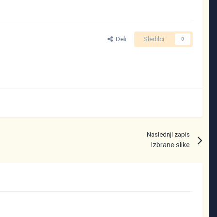
Deli
Sledilci
0
Naslednji zapis
Izbrane slike