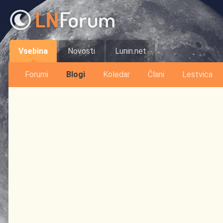
Vsebina
Novosti
Lunin.net
Forumi
Blogi
Koledar
Člani
Lestvica