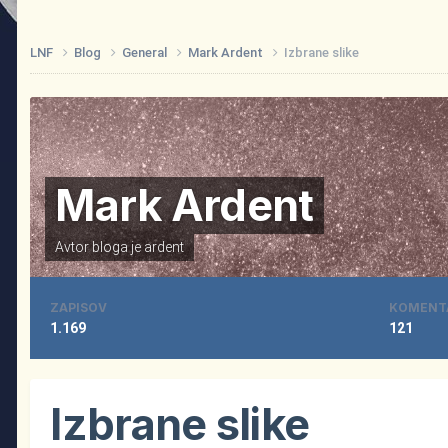
LNF
Blog
General
Mark Ardent
Izbrane slike
Mark Ardent
Avtor bloga je
ardent
ZAPISOV
KOMENT
1.169
121
Izbrane slike