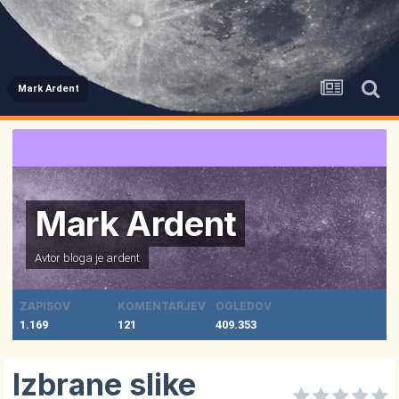
Mark Ardent
Mark Ardent
Avtor bloga je
ardent
ZAPISOV
KOMENTARJEV
OGLEDOV
1.169
121
409.353
Izbrane slike