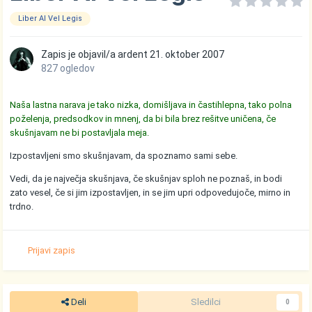
Liber Al Vel Legis
Zapis je objavil/a
ardent
21. oktober 2007
827 ogledov
Naša lastna narava je tako nizka, domišljava in častihlepna, tako polna
poželenja, predsodkov in mnenj, da bi bila brez rešitve uničena, če
skušnjavam ne bi postavljala meja.
Izpostavljeni smo skušnjavam, da spoznamo sami sebe.
Vedi, da je največja skušnjava, če skušnjav sploh ne poznaš, in bodi
zato vesel, če si jim izpostavljen, in se jim upri odpovedujoče, mirno in
trdno.
Prijavi zapis
Deli
Sledilci
0