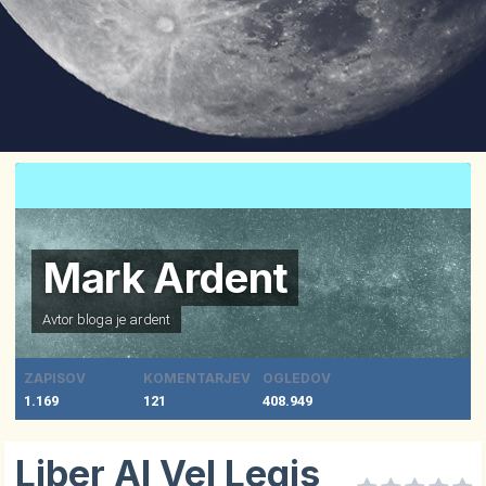
Mark Ardent
Avtor bloga je
ardent
ZAPISOV
KOMENTARJEV
OGLEDOV
1.169
121
408.949
Liber Al Vel Legis