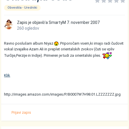
Obvestila - Uredniki
Zapis je objavil/a
SmartyM
7. november 2007
260 ogledov
Ravno poslušam album Niyaz
.Priporočam vsem,ki imajo radi čudovit
vokal izvajalke Azam Ali in preplet orientalskih zvokov (čuti se vpliv
Turčije,Perzije in Indije). Primeren je tudi za orientalski ples.
Klik
http://images.amazon.com/images/P/B0007W7H98.01.LZZZZZZZ.jpg
Prijavi zapis