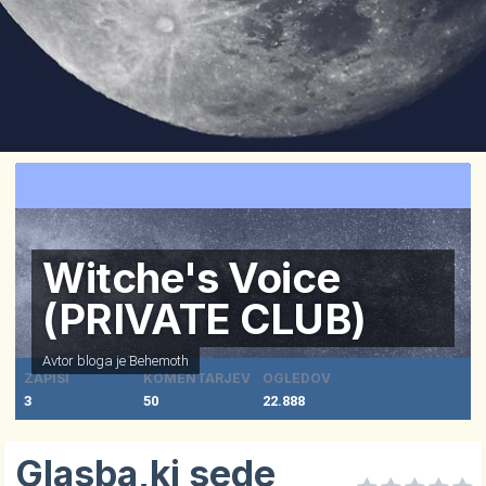
Witche's Voice
(PRIVATE CLUB)
Avtor bloga je
Behemoth
ZAPISI
KOMENTARJEV
OGLEDOV
3
50
22.888
Glasba,ki sede