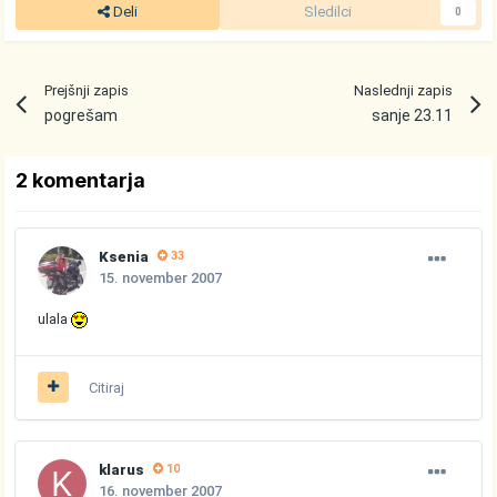
Deli
Sledilci
0
Prejšnji zapis
Naslednji zapis
pogrešam
sanje 23.11
2 komentarja
Ksenia
33
15. november 2007
ulala
Citiraj
klarus
10
16. november 2007