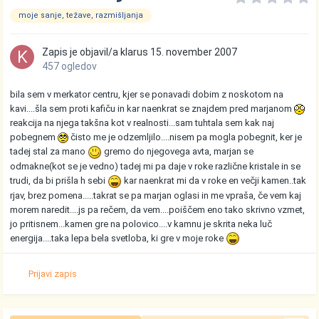
moje sanje, težave, razmišljanja
Zapis je objavil/a
klarus
15. november 2007
457 ogledov
bila sem v merkator centru, kjer se ponavadi dobim z noskotom na
kavi....šla sem proti kafiču in kar naenkrat se znajdem pred marjanom
reakcija na njega takšna kot v realnosti...sam tuhtala sem kak naj
pobegnem
čisto me je odzemljilo....nisem pa mogla pobegnit, ker je
tadej stal za mano
gremo do njegovega avta, marjan se
odmakne(kot se je vedno) tadej mi pa daje v roke različne kristale in se
trudi, da bi prišla h sebi
kar naenkrat mi da v roke en večji kamen..tak
rjav, brez pomena.....takrat se pa marjan oglasi in me vpraša, če vem kaj
morem naredit....js pa rečem, da vem....poiščem eno tako skrivno vzmet,
jo pritisnem...kamen gre na polovico....v kamnu je skrita neka luč
energija....taka lepa bela svetloba, ki gre v moje roke
Prijavi zapis