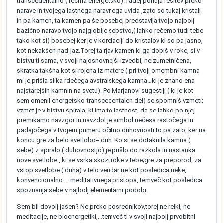
transcedentalno ( rečma energetsko).Tadej ponuja rešitev preko
narave in tvojega lastnega naravnega uvida ,zato so tukaj kristali
in pa kamen, ta kamen pa še posebej predstavlja tvojo najbolj
bazično naravo tvojo najgloblje sebstvo,( lahko rečemo tudi tebe
tako kot si) posebej ker je v korelaciji do kristalov ki so pa jasno,
kot nekakšen nad-jaz.Torej ta rjav kamen ki ga dobiš v roke, si v
bistvu ti sama, v svoji najosnovnejši izvedbi, neizumetničena,
skratka takšna kot si rojena iz matere ( pri tvoji omembni kamna
mi je prišla slika rdečega avstralskega kamna…ki je znano ena
najstarejših kamnin na svetu). Po Marjanovi sugestiji ( ki je kot
sem omenil energetsko-transcedentalen del) se spomniš vzmeti;
vzmet je v bistvu spirala, ki ima to lastnost, da se lahko po njej
premikamo navzgor in navzdol je simbol nečesa rastočega in
padajočega v tvojem primeru očitno duhovnosti to pa zato, ker na
koncu gre za belo svetlobo= duh. Ko si se dotaknila kamna (
sebe) z spiralo ( duhovnostjo) je prišlo do razkola in nastanka
nove svetlobe , ki se vsrka skozi roke v tebe;gre za preporod, za
vstop svetlobe ( duha) v telo vendar ne kot posledica neke,
konvencionalno – meditativnega pristopa, temveč kot posledica
spoznanja sebe v najbolj elementarni podobi.
Sem bil dovolj jasen? Ne preko posrednikov,torej ne reiki, ne
meditacije, ne bioenergetiki,…temveč ti v svoji najbolj prvobitni