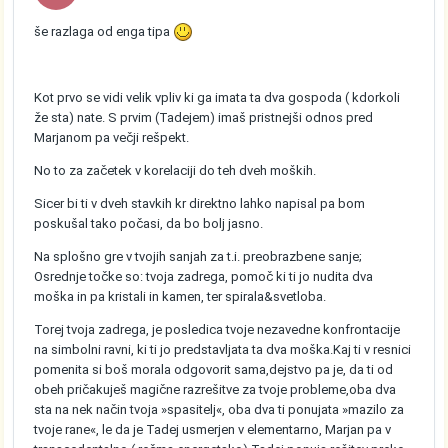
še razlaga od enga tipa
Kot prvo se vidi velik vpliv ki ga imata ta dva gospoda ( kdorkoli
že sta) nate. S prvim (Tadejem) imaš pristnejši odnos pred
Marjanom pa večji rešpekt.
No to za začetek v korelaciji do teh dveh moških.
Sicer bi ti v dveh stavkih kr direktno lahko napisal pa bom
poskušal tako počasi, da bo bolj jasno.
Na splošno gre v tvojih sanjah za t.i. preobrazbene sanje;
Osrednje točke so: tvoja zadrega, pomoč ki ti jo nudita dva
moška in pa kristali in kamen, ter spirala&svetloba.
Torej tvoja zadrega, je posledica tvoje nezavedne konfrontacije
na simbolni ravni, ki ti jo predstavljata ta dva moška.Kaj ti v resnici
pomenita si boš morala odgovorit sama,dejstvo pa je, da ti od
obeh pričakuješ magične razrešitve za tvoje probleme,oba dva
sta na nek način tvoja »spasitelj«, oba dva ti ponujata »mazilo za
tvoje rane«, le da je Tadej usmerjen v elementarno, Marjan pa v