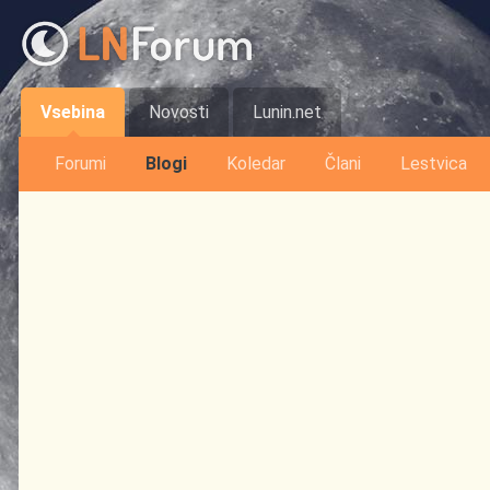
Vsebina
Novosti
Lunin.net
Forumi
Blogi
Koledar
Člani
Lestvica