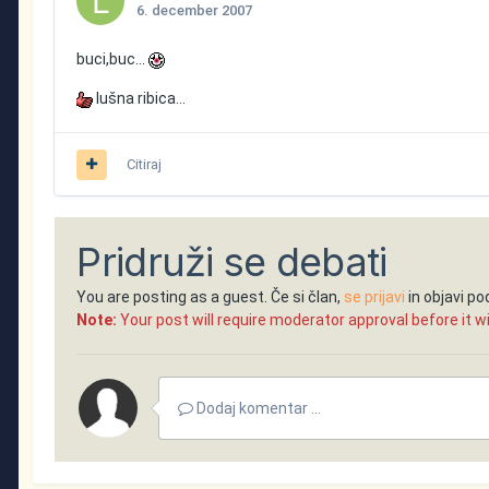
6. december 2007
buci,buc...
lušna ribica...
Citiraj
Pridruži se debati
You are posting as a guest. Če si član,
se prijavi
in objavi p
Note:
Your post will require moderator approval before it will
Dodaj komentar ...