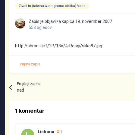
Zivali in (taksna & drugacna oblika) Vode
Zapis je objavil/a
kapica
19. november 2007
558 ogledov
http://shrani.si/f/2P/13o/4jiRaogi/slika87.jpg
Prijavi zapis
Prejšnji zapis
nad
1 komentar
Lisbona
7