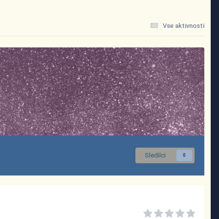
Vse aktivnosti
Sledilci
0