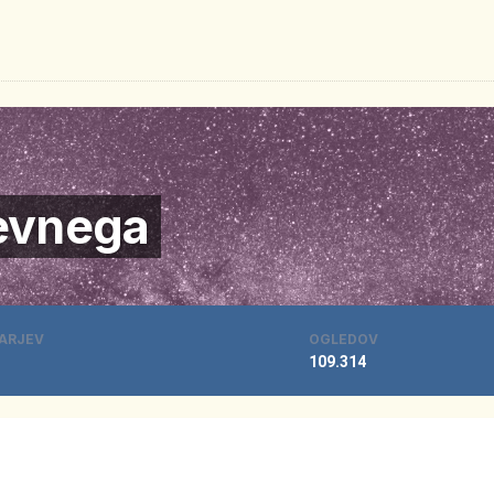
evnega
ARJEV
OGLEDOV
109.314