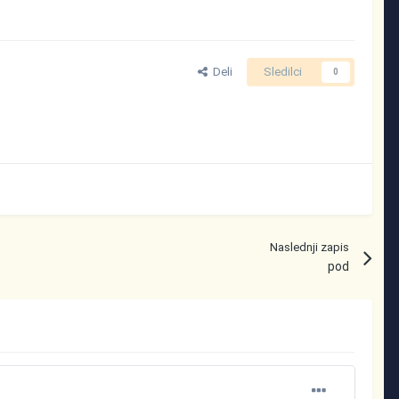
Deli
Sledilci
0
Naslednji zapis
pod