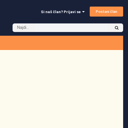
Postani član
Si naš član? Prijavi se