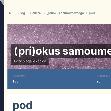
LNF
Blog
General
(pri)okus samoumevnega
pod
(pri)okus samoum
Avtor bloga je
kapica
ZAPISOV
KOMENT
155
28
pod