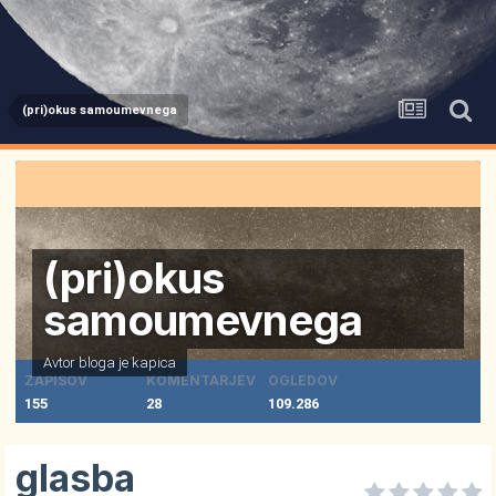
(pri)okus samoumevnega
(pri)okus
samoumevnega
Avtor bloga je
kapica
ZAPISOV
KOMENTARJEV
OGLEDOV
155
28
109.286
glasba