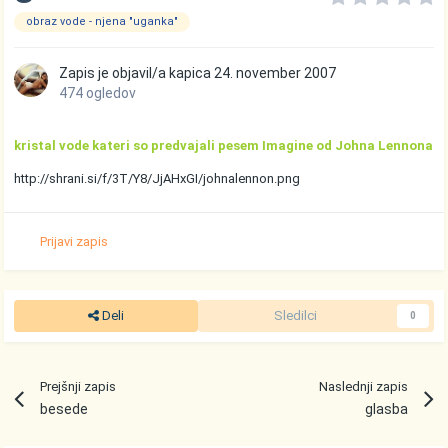
obraz vode - njena "uganka"
Zapis je objavil/a
kapica
24. november 2007
474 ogledov
kristal vode kateri so predvajali pesem Imagine od Johna Lennona
http://shrani.si/f/3T/Y8/JjAHxGI/johnalennon.png
Prijavi zapis
Deli
Sledilci
0
Prejšnji zapis
Naslednji zapis
besede
glasba