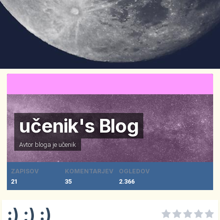
učenik's Blog
Avtor bloga je
učenik
ZAPISOV
KOMENTARJEV
OGLEDOV
21
35
2.366
:) ;) :)