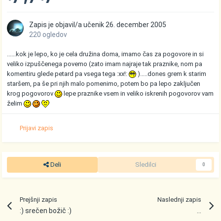
Zapis je objavil/a
učenik
26. december 2005
220 ogledov
......kok je lepo, ko je cela družina doma, imamo čas za pogovore in si
veliko izpuščenega povemo (zato imam najraje tak praznike, nom pa
komentiru glede petard pa vsega tega :xx!:
).....dones grem k starim
staršem, pa še pri njih malo pomenimo, potem bo pa lepo zaključen
krog pogovorov
lepe praznike vsem in veliko iskrenih pogovorov vam
želim
Prijavi zapis
Deli
Sledilci
0
Prejšnji zapis
Naslednji zapis
:) srečen božič :)
...