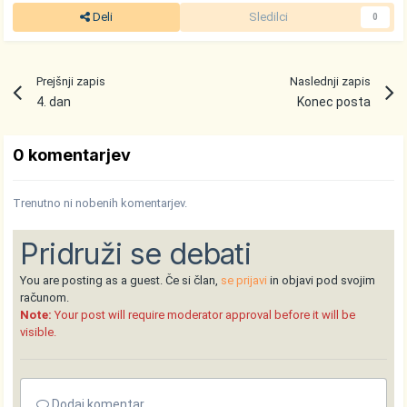
Deli
Sledilci
0
Prejšnji zapis
Naslednji zapis
4. dan
Konec posta
0 komentarjev
Trenutno ni nobenih komentarjev.
Pridruži se debati
You are posting as a guest. Če si član,
se prijavi
in objavi pod svojim
računom.
Note:
Your post will require moderator approval before it will be
visible.
Dodaj komentar ...