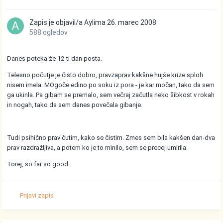
Zapis je objavil/a
Aylima
26. marec 2008
588 ogledov
Danes poteka že 12-ti dan posta.
Telesno počutje je čisto dobro, pravzaprav kakšne hujše krize sploh
nisem imela. MOgoče edino po soku iz pora - je kar močan, tako da sem
ga ukinla. Pa gibam se premalo, sem večraj začutla neko šibkost v rokah
in nogah, tako da sem danes povečala gibanje.
Tudi psihično prav čutim, kako se čistim. Zmes sem bila kakšen dan-dva
prav razdražljiva, a potem ko je to minilo, sem se precej umirila.
Torej, so far so good.
Prijavi zapis