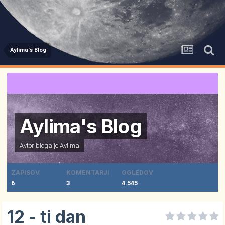
Aylima's Blog
Aylima's Blog
Avtor bloga je
Aylima
ZAPISOV
KOMENTARJI
OGLEDOV
6
3
4.545
12 - ti dan