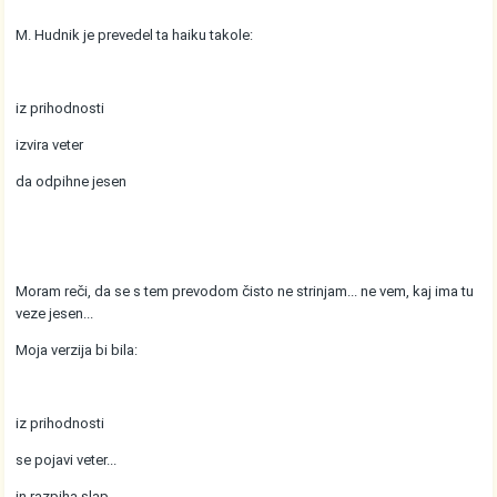
M. Hudnik je prevedel ta haiku takole:
iz prihodnosti
izvira veter
da odpihne jesen
Moram reči, da se s tem prevodom čisto ne strinjam... ne vem, kaj ima tu
veze jesen...
Moja verzija bi bila:
iz prihodnosti
se pojavi veter...
in razpiha slap