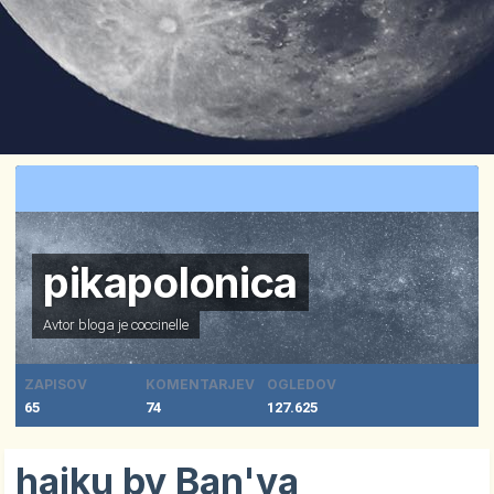
pikapolonica
Avtor bloga je
coccinelle
ZAPISOV
KOMENTARJEV
OGLEDOV
65
74
127.625
haiku by Ban'ya