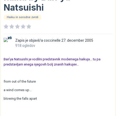
Natsuishi
Haiku in sorodne zvrsti
Zapis je objavil/a
coccinelle
27. december 2005
918 ogledov
Ban'ya Natsuishi je vodilni predstavnik modernega haikuja... tu pa
predstavljam enega njegovih bolj znanih haikujev...
from out of the future
a wind comes up...
blowing the falls apart