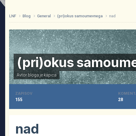
LNF
Blog
General
(pri)okus samoumevnega
nad
(pri)okus samoum
Avtor bloga je
kapica
ZAPISOV
KOMENT
155
28
nad