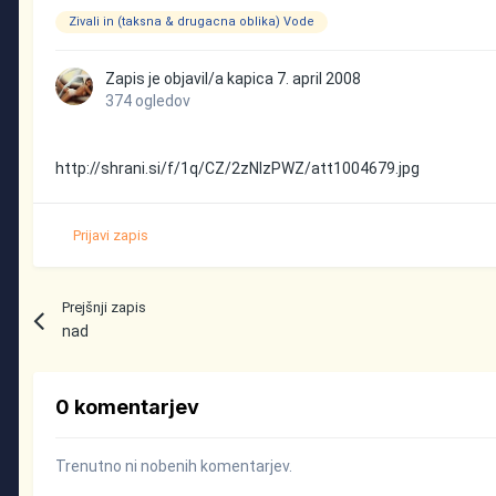
Zivali in (taksna & drugacna oblika) Vode
Zapis je objavil/a
kapica
7. april 2008
374 ogledov
http://shrani.si/f/1q/CZ/2zNlzPWZ/att1004679.jpg
Prijavi zapis
Prejšnji zapis
nad
0 komentarjev
Trenutno ni nobenih komentarjev.