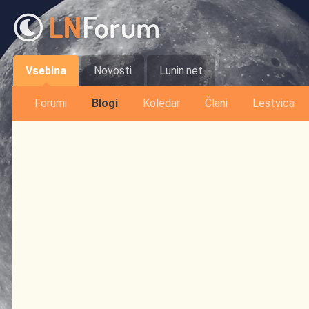
Vsebina
Novosti
Lunin.net
Forumi
Blogi
Koledar
Člani
Lestvica