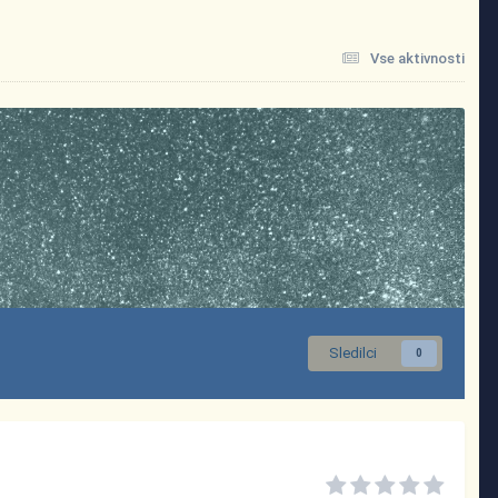
Vse aktivnosti
Sledilci
0