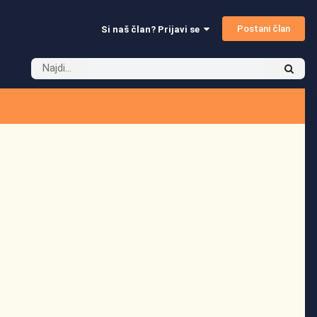
Postani član
Si naš član? Prijavi se