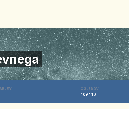
evnega
ARJEV
OGLEDOV
109.110