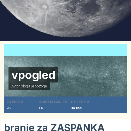
vpogled
Avtor bloga je
obzorje
ZAPISOV
KOMENTARJEV
OGLEDOV
95
14
34.055
branje za ZASPANKA