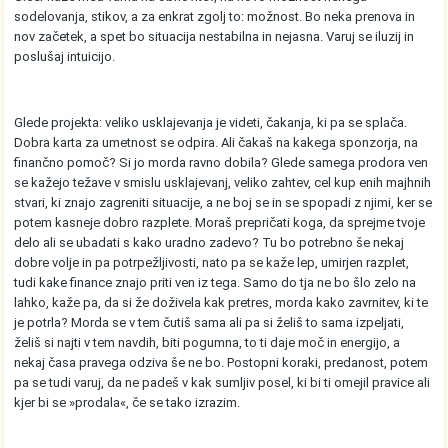
sodelovanja, stikov, a za enkrat zgolj to: možnost. Bo neka prenova in
nov začetek, a spet bo situacija nestabilna in nejasna. Varuj se iluzij in
poslušaj intuicijo.
Glede projekta: veliko usklajevanja je videti, čakanja, ki pa se splača.
Dobra karta za umetnost se odpira. Ali čakaš na kakega sponzorja, na
finančno pomoč? Si jo morda ravno dobila? Glede samega prodora ven
se kažejo težave v smislu usklajevanj, veliko zahtev, cel kup enih majhnih
stvari, ki znajo zagreniti situacije, a ne boj se in se spopadi z njimi, ker se
potem kasneje dobro razplete. Moraš prepričati koga, da sprejme tvoje
delo ali se ubadati s kako uradno zadevo? Tu bo potrebno še nekaj
dobre volje in pa potrpežljivosti, nato pa se kaže lep, umirjen razplet,
tudi kake finance znajo priti ven iz tega. Samo do tja ne bo šlo zelo na
lahko, kaže pa, da si že doživela kak pretres, morda kako zavrnitev, ki te
je potrla? Morda se v tem čutiš sama ali pa si želiš to sama izpeljati,
želiš si najti v tem navdih, biti pogumna, to ti daje moč in energijo, a
nekaj časa pravega odziva še ne bo. Postopni koraki, predanost, potem
pa se tudi varuj, da ne padeš v kak sumljiv posel, ki bi ti omejil pravice ali
kjer bi se »prodala«, če se tako izrazim.