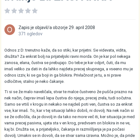
Zapis je objavil/a
obzorje
29. april 2008
371 ogledov
Odnos z D: trenutno kaže, da so stiki, kar prijetni. Se videvata, vidita,
družita? Za enkrat bolj na prijateljski ravni morda. On je kar pol nekega
zanosa, elana, čustva se prebujajo. Do tebe je kar odprt, čuti, da mu
imaš veliko za dati in da lahko najdeta precej skupnega, a vseeno mu je
odnos izziv, ki se ga boji in ga blokira. Privlačnost je tu, a ni prave
odločitve, stalno je neko čakanje.
Ti si se že malo naveličala, stvar te malce čustveno že pušča prazno na
nek način, čeprav imaš lepa čustva do njega, precej zrela, tudi sočutna.
Samo se vrtiš v krogu in nekako ne najdeš poti ven, čustva so za enkrat
vse, kar imaš. To, kar v tej situaciji lahko dobiš, ni dovolj. Na nek način si
se že odločila, da je dovolj in da tako ne more več iti, ker situacija je med
vama precej pasivna, ujeta sta v en krog, predvsem on blokira in ne ve,
kaj bi. Družita se, a prijateljsko, čakanja in razmišljanja je pa počasi
dovolj. Umakni se in dovoli, da se stvar sama izravna. Možno je, da pride