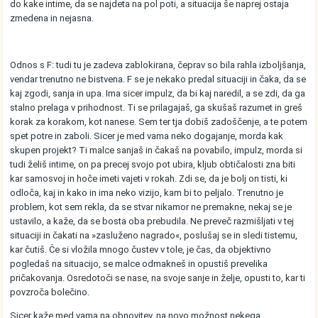
do kake intime, da se najdeta na pol poti, a situacija še naprej ostaja
zmedena in nejasna.
Odnos s F: tudi tu je zadeva zablokirana, čeprav so bila rahla izboljšanja,
vendar trenutno ne bistvena. F se je nekako predal situaciji in čaka, da se
kaj zgodi, sanja in upa. Ima sicer impulz, da bi kaj naredil, a se zdi, da ga
stalno prelaga v prihodnost. Ti se prilagajaš, ga skušaš razumet in greš
korak za korakom, kot nanese. Sem ter tja dobiš zadoščenje, a te potem
spet potre in zaboli. Sicer je med vama neko dogajanje, morda kak
skupen projekt? Ti malce sanjaš in čakaš na povabilo, impulz, morda si
tudi želiš intime, on pa precej svojo pot ubira, kljub obtičalosti zna biti
kar samosvoj in hoče imeti vajeti v rokah. Zdi se, da je bolj on tisti, ki
odloča, kaj in kako in ima neko vizijo, kam bi to peljalo. Trenutno je
problem, kot sem rekla, da se stvar nikamor ne premakne, nekaj se je
ustavilo, a kaže, da se bosta oba prebudila. Ne preveč razmišljati v tej
situaciji in čakati na »zasluženo nagrado«, poslušaj se in sledi tistemu,
kar čutiš. Če si vložila mnogo čustev v tole, je čas, da objektivno
pogledaš na situacijo, se malce odmakneš in opustiš prevelika
pričakovanja. Osredotoči se nase, na svoje sanje in želje, opusti to, kar ti
povzroča bolečino.
Sicer kaže med vama na obnovitev, na novo možnost nekega