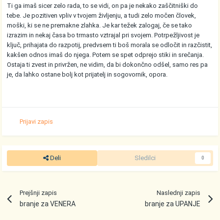
Ti ga imaš sicer zelo rada, to se vidi, on pa je nekako zaščitniški do
tebe. Je pozitiven vpliv v tvojem življenju, a tudi zelo močen človek,
moški, ki se ne premakne zlahka. Je kar težek zalogaj, če se tako
izrazim in nekaj časa bo trmasto vztrajal pri svojem. Potrpežljivost je
ključ, prihajata do razpotij, predvsem ti boš morala se odločit in razčistit,
kakšen odnos imaš do njega. Potem se spet odprejo stiki in srečanja.
Ostaja ti zvest in privržen, ne vidim, da bi dokončno odšel, samo res pa
je, da lahko ostane bolj kot prijatelj in sogovornik, opora.
Prijavi zapis
Deli
Sledilci
0
Prejšnji zapis
Naslednji zapis
branje za VENERA
branje za UPANJE