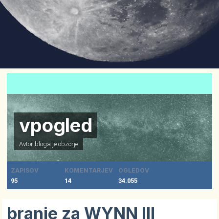
vpogled
Avtor bloga je
obzorje
ZAPISOV
KOMENTARJEV
OGLEDOV
95
14
34.055
branje za WYNN III