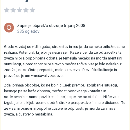
Zapis je objavil/a
obzorje
6. junij 2008
335 ogledov
Glede A: zdaj se vidi izguba, streznitev in res je, da se neka priložnost ne
realizira. Potencial, ki je bil je neizražen. Kaže sicer da že od začetka ta
zveza ni bila popolnoma odprta, je temeljila nekako na morda mentalni
stimulaciji, a predanost ni bila ravno močna točka, vse je bilo nekako z
zadržki, ne se čisto prepustiti, malo z rezervo…Preveč kalkuliranja in
preveč se je um vmešaval v zadevo.
Zdaj prihaja obdobje, ko ne bo nič….nek premor, izogibanje situaciji,
kasneje pa se kaže obnova, možnost ponovnega kontakta in
sodelovanja – samo pazi, ker situacija spet ne bo stabilna. Ni še vse
izgubljeno, a kljub vsemu obdrži široko perspektivo in malo distance. Tu
že v sami osnovi ni popolne čustvene odprtosti, je morda zanimiva
zveza, a čustveno nestabilna.