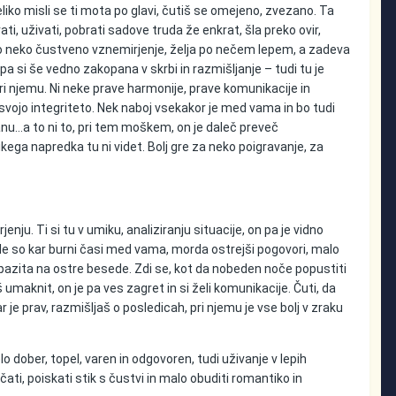
iko misli se ti mota po glavi, čutiš se omejeno, zvezano. Ta
i, uživati, pobrati sadove truda že enkrat, šla preko ovir,
vidno neko čustveno vznemirjenje, želja po nečem lepem, a zadeva
 pa si še vedno zakopana v skrbi in razmišljanje – tudi tu je
ri njemu. Ni neke prave harmonije, prave komunikacije in
 svojo integriteto. Nek naboj vsekakor je med vama in bo tudi
istanu…a to ni to, pri tem moškem, on je daleč preveč
ikega napredka tu ni videt. Bolj gre za neko poigravanje, za
ju. Ti si tu v umiku, analiziranju situacije, on pa je vidno
ajle so kar burni časi med vama, morda ostrejši pogovori, malo
, pazita na ostre besede. Zdi se, kot da nobeden noče popustiti
umaknit, on je pa ves zagret in si želi komunikacije. Čuti, da
ar je prav, razmišljaš o posledicah, pri njemu je vse bolj v zraku
o dober, topel, varen in odgovoren, tudi uživanje v lepih
ti, poiskati stik s čustvi in malo obuditi romantiko in