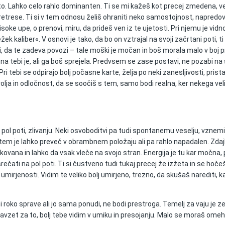
to. Lahko celo rahlo dominanten. Ti se mi kažeš kot precej zmedena, vel
retrese. Ti si v tem odnosu želiš ohraniti neko samostojnost, napredovat
isoke upe, o prenovi, miru, da prideš ven iz te ujetosti. Pri njemu je 
 kaliber«. V osnovi je tako, da bo on vztrajal na svoji začrtani poti, ti
, da te zadeva povozi – tale moški je močan in boš morala malo v boj p
 na tebi je, ali ga boš sprejela. Predvsem se zase postavi, ne pozabi na
. Pri tebi se odpirajo bolj počasne karte, želja po neki zanesljivosti, pr
 volja in odločnost, da se soočiš s tem, samo bodi realna, ker nekega vel
l poti, zlivanju. Neki osvoboditvi pa tudi spontanemu veselju, vznemirjen
 pri tem je lahko preveč v obrambnem položaju ali pa rahlo napadalen. Zd
ikovana in lahko da vsak vleče na svojo stran. Energija je tu kar močna
ati na pol poti. Ti si čustveno tudi tukaj precej že izžeta in se hočeš 
, umirjenosti. Vidim te veliko bolj umirjeno, trezno, da skušaš narediti, k
roko sprave ali jo sama ponudi, ne bodi prestroga. Temelj za vaju je zel
avzet za to, bolj tebe vidim v umiku in presojanju. Malo se moraš omehča