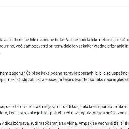
avic in da so se bile določene bitke. Vidi se tudi kak kratek stik, različ
ogumno, več samozavesti pri tem, delo je vsekakor vredno priznanja in im
.
olnem zagonu? Če bi se kake ocene spravila popravit, bi bilo to uspešno in
lomski študij zablokira – sicer je take stvari težko tako naprej gledati
se, da o tem veliko razmišljaš, morda ti kdaj celo krati spanec…a hkrati j
o tem, kar je bilo, kako je bilo…potrebuješ nov impulz. Vizijo imaš in zanjo
diku izčrpava, tudi razočaranja so vidna. Ampak še vedno si želiš iti na