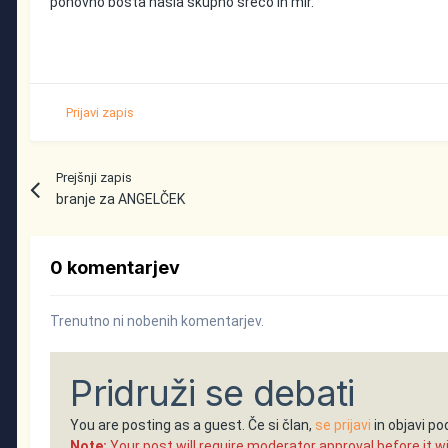
ponovno bosta našla skupno srečo in mir.
Prijavi zapis
Prejšnji zapis
branje za ANGELČEK
0 komentarjev
Trenutno ni nobenih komentarjev.
Pridruži se debati
You are posting as a guest. Če si član,
se prijavi
in objavi p
Note:
Your post will require moderator approval before it will