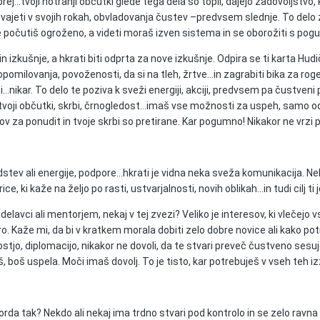
…tvoji notranji občutki glede tega dela so topli, dajejo zadovoljstvo, klj
vajeti v svojih rokah, obvladovanja čustev –predvsem slednje. To delo z
a se počutiš ogroženo, a videti moraš izven sistema in se oborožiti s p
 izkušnje, a hkrati biti odprta za nove izkušnje. Odpira se ti karta Hudič
omilovanja, povoženosti, da si na tleh, žrtve…in zagrabiti bika za roge.
ikar. To delo te poziva k sveži energiji, akciji, predvsem pa čustveni pr
e tvoji občutki, skrbi, črnogledost…imaš vse možnosti za uspeh, samo o
 za ponudit in tvoje skrbi so pretirane. Kar pogumno! Nikakor ne vrzi 
tev ali energije, podpore…hkrati je vidna neka sveža komunikacija. Nekaj
e, ki kaže na željo po rasti, ustvarjalnosti, novih oblikah…in tudi cilj ti
delavci ali mentorjem, nekaj v tej zvezi? Veliko je interesov, ki vlečejo v
. Kaže mi, da bi v kratkem morala dobiti zelo dobre novice ali kako pot
stjo, diplomacijo, nikakor ne dovoli, da te stvari preveč čustveno sesuje
iš, boš uspela. Moči imaš dovolj. To je tisto, kar potrebuješ v vseh teh iz
orda tak? Nekdo ali nekaj ima trdno stvari pod kontrolo in se zelo ravna 