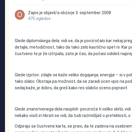
Zapis je objavil/a
obzorje
3. september 2008
475 ogledov
Glede diplomskega dela: vidi se, da je povzročalo kar nekaj pregl
detajle, metodičnost, tako da tako zelo kaotično spet ni. Kar p
čustveno te je že izčrpala, zato je čas, da počasi odideš naprej
Glede izpitov: zdajle se kaže veliko dogajanja, energije – si v p
tako slabo. Obstaja pa možnost, da se zaradi ocen vpis na podip
sedaj kaže, je dobro, da greš kako res slabšo oceno popravit.
Glede znanstvenega dela nasploh: povzroča ti veliko skrbi, vidi 
nekako visiš in hkrati se vidi, da tudi razmišljaš o preteklosti, 
Odpirajo se čustvene karte, se pravi, da te zadeva na osebnem vi