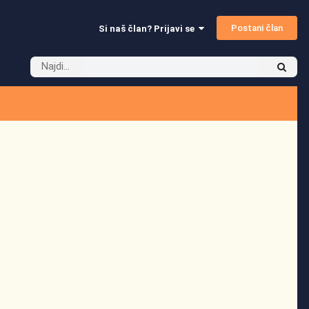
Postani član
Si naš član? Prijavi se