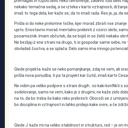
premagaš in vzpostaviš neko ravnovesje, zadevo tudi deliš naprej
nekako temačna sedaj, a se izteka v karto vztrajnosti, držanja 
imaš to tega dela, ker kaže se, da to imaš rada. Res je, ja, d
Prišla si do neke prelomne točke, kjer moraš zbrati vse znanje in
ujeto. Enostavno moraš mentalno prekiniti z vzorci skrbi, samop
posameznik. Imam občutek, da se bojiš in se želiš nekako skriti…n
Ne bezljaj iz ene strani na drugo, ti si gospodar same sebe, n
obvladaš čustva, a se splača. Delo samo ima mnogo potencialov
Glede projekta: kaže se neko pomanjkanje, zdaj ne vem, ali sreds
prišla nova ponudba, ti pa ta projekt kar čutiš, imaš karto Cesaric
Ne vidim pa veliko podpore s strani drugih…so kaki konflikti s so
sodelovanje, samo ne vem, kako je z drugimi, ne kaže zelo dobro
na to, da bo treba še kako reko prebresti. Oboroži se z umirjeno
bo disciplina in vztrajnost in lahko pridejo kake ovire, a če zdrž
Glede J: kaže mi na veliko stabilnost in strukturo, red – je on m