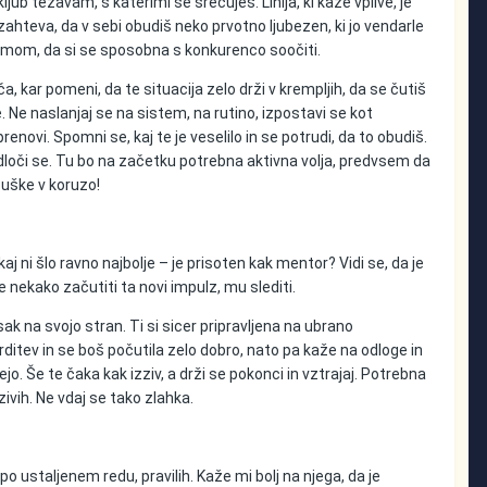
ub težavam, s katerimi se srečuješ. Linija, ki kaže vplive, je
ahteva, da v sebi obudiš neko prvotno ljubezen, ki jo vendarle
ogumom, da si se sposobna s konkurenco soočiti.
a, kar pomeni, da te situacija zelo drži v krempljih, da se čutiš
 Ne naslanjaj se na sistem, na rutino, izpostavi se kot
enovi. Spomni se, kaj te je veselilo in se potrudi, da to obudiš.
dloči se. Tu bo na začetku potrebna aktivna volja, predvsem da
puške v koruzo!
 ni šlo ravno najbolje – je prisoten kak mentor? Vidi se, da je
 je nekako začutiti ta novi impulz, mu slediti.
sak na svojo stran. Ti si sicer pripravljena na ubrano
rditev in se boš počutila zelo dobro, nato pa kaže na odloge in
jo. Še te čaka kak izziv, a drži se pokonci in vztrajaj. Potrebna
zivih. Ne vdaj se tako zlahka.
po ustaljenem redu, pravilih. Kaže mi bolj na njega, da je