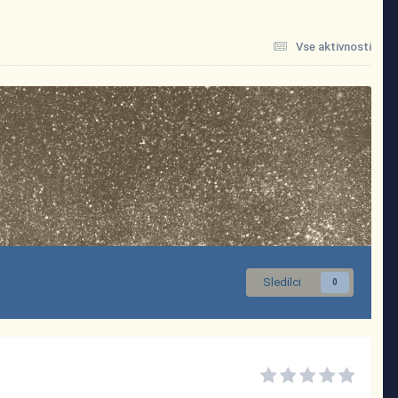
Vse aktivnosti
Sledilci
0