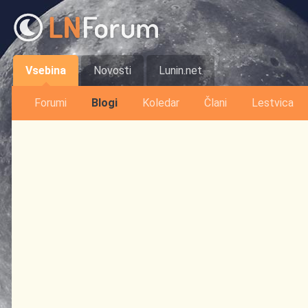
Vsebina
Novosti
Lunin.net
Forumi
Blogi
Koledar
Člani
Lestvica