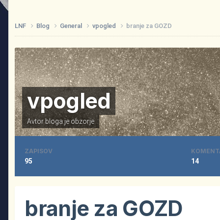
LNF
Blog
General
vpogled
branje za GOZD
vpogled
Avtor bloga je
obzorje
ZAPISOV
KOMENT
95
14
branje za GOZD