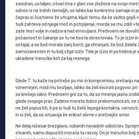
zasidran, ustaljen, stvari ima v glavi vse zložene na svoje mes
odnos ni na trdnih temeljih, se lahko kar konkretno zamaje in p
čeprav si čustveno že utrujena, kljub temu, da še vedno gojiš v
tudi zahteva od njega moč in potrpljenje, morda se mu zdiš »težek
zate test volje in nadzora nad emocijami. Predvsem ne dovoliti
počasnost in čakanje se tu ne bosta obrestovala. To je izziv in
ostajal, a se boš morala zanj boriti, ga ohranjati, če boš želela
samozavesten in tu bolj vžge izziv. Tole je izziv in potrebna je
ukradene trenutke kot za kaj resnega.
Glede T: tu kaže na potrebo po mir in kompromisu, srečanju na po
vznemirjen, misli mu bezljajo, lahko da želi inicirati pogovor,
se krešejo iskre. Predvsem gre za to, da so mnenja jasno izobl
glede svojega prav. Zadeve morata dobro prekomunicirati, se sreč
ne želi popustiti, ti pa si tudi tu želiš lepega kontakta, varnosti
in si želi, da se situacija že enkrat obrne v srečnejšo smer.
Ne delaj ničesar brezglavo, nobenih nenadnih odločitev. Sprejmi 
stvareh, samo dopustiti morata ta razvoj. On je trenutno bolj z