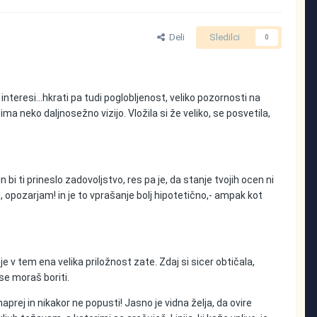
Deli
Sledilci
0
ni interesi…hkrati pa tudi poglobljenost, veliko pozornosti na
a neko daljnosežno vizijo. Vložila si že veliko, se posvetila,
 bi ti prineslo zadovoljstvo, res pa je, da stanje tvojih ocen ni
, opozarjam! in je to vprašanje bolj hipotetično,- ampak kot
e v tem ena velika priložnost zate. Zdaj si sicer obtičala,
 se moraš boriti.
prej in nikakor ne popusti! Jasno je vidna želja, da ovire