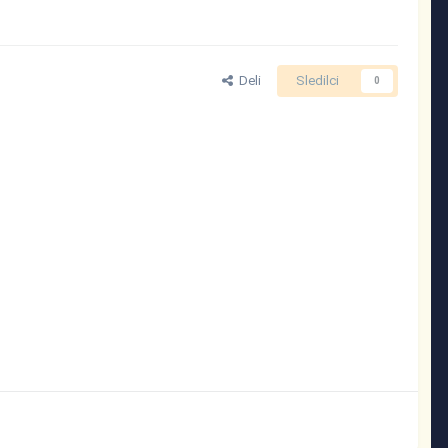
Deli
Sledilci
0