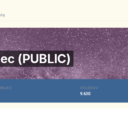
edaj
gec (PUBLIC)
ARJEV
OGLEDOV
9.630