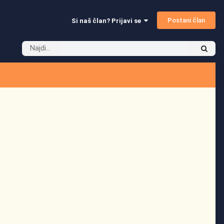
Postani član
Si naš član? Prijavi se