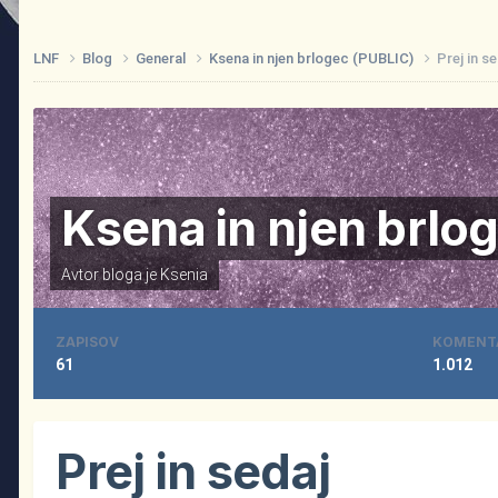
LNF
Blog
General
Ksena in njen brlogec (PUBLIC)
Prej in s
Ksena in njen brlo
Avtor bloga je
Ksenia
ZAPISOV
KOMENT
61
1.012
Prej in sedaj