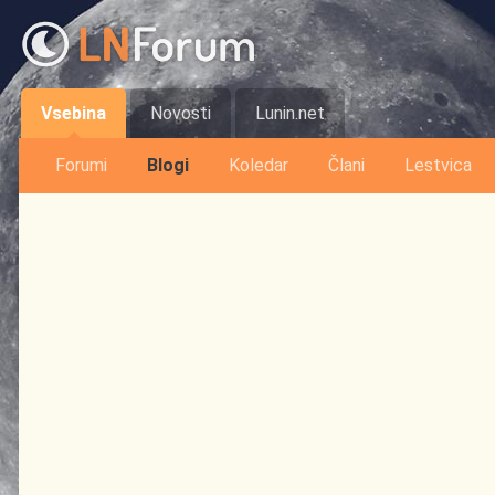
Vsebina
Novosti
Lunin.net
Forumi
Blogi
Koledar
Člani
Lestvica