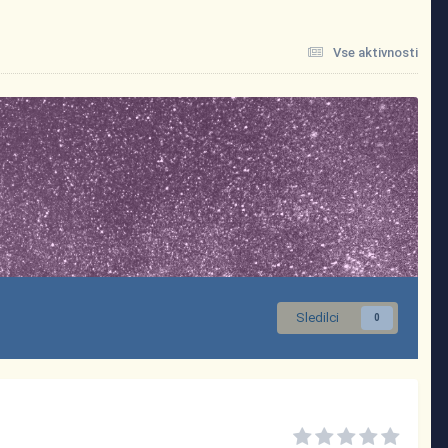
Vse aktivnosti
Sledilci
0