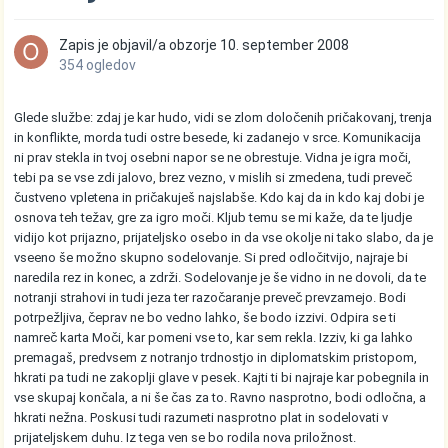
Zapis je objavil/a
obzorje
10. september 2008
354 ogledov
Glede službe: zdaj je kar hudo, vidi se zlom določenih pričakovanj, trenja
in konflikte, morda tudi ostre besede, ki zadanejo v srce. Komunikacija
ni prav stekla in tvoj osebni napor se ne obrestuje. Vidna je igra moči,
tebi pa se vse zdi jalovo, brez vezno, v mislih si zmedena, tudi preveč
čustveno vpletena in pričakuješ najslabše. Kdo kaj da in kdo kaj dobi je
osnova teh težav, gre za igro moči. Kljub temu se mi kaže, da te ljudje
vidijo kot prijazno, prijateljsko osebo in da vse okolje ni tako slabo, da je
vseeno še možno skupno sodelovanje. Si pred odločitvijo, najraje bi
naredila rez in konec, a zdrži. Sodelovanje je še vidno in ne dovoli, da te
notranji strahovi in tudi jeza ter razočaranje preveč prevzamejo. Bodi
potrpežljiva, čeprav ne bo vedno lahko, še bodo izzivi. Odpira se ti
namreč karta Moči, kar pomeni vse to, kar sem rekla. Izziv, ki ga lahko
premagaš, predvsem z notranjo trdnostjo in diplomatskim pristopom,
hkrati pa tudi ne zakoplji glave v pesek. Kajti ti bi najraje kar pobegnila in
vse skupaj končala, a ni še čas za to. Ravno nasprotno, bodi odločna, a
hkrati nežna. Poskusi tudi razumeti nasprotno plat in sodelovati v
prijateljskem duhu. Iz tega ven se bo rodila nova priložnost.