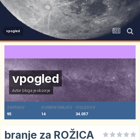
vpogled
vpogled
Avtor bloga je
obzorje
ZAPISOV
KOMENTARJEV
OGLEDOV
95
14
34.057
branje za ROŽICA