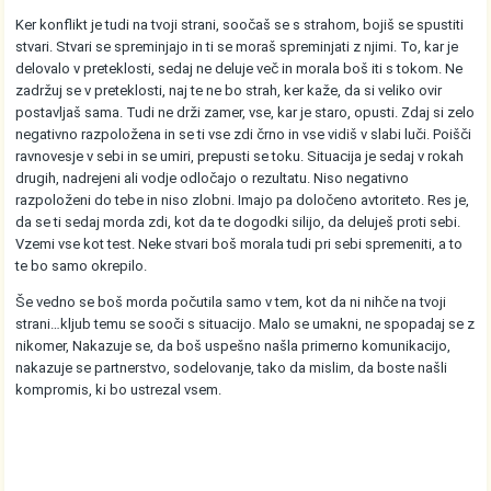
Ker konflikt je tudi na tvoji strani, soočaš se s strahom, bojiš se spustiti
stvari. Stvari se spreminjajo in ti se moraš spreminjati z njimi. To, kar je
delovalo v preteklosti, sedaj ne deluje več in morala boš iti s tokom. Ne
zadržuj se v preteklosti, naj te ne bo strah, ker kaže, da si veliko ovir
postavljaš sama. Tudi ne drži zamer, vse, kar je staro, opusti. Zdaj si zelo
negativno razpoložena in se ti vse zdi črno in vse vidiš v slabi luči. Poišči
ravnovesje v sebi in se umiri, prepusti se toku. Situacija je sedaj v rokah
drugih, nadrejeni ali vodje odločajo o rezultatu. Niso negativno
razpoloženi do tebe in niso zlobni. Imajo pa določeno avtoriteto. Res je,
da se ti sedaj morda zdi, kot da te dogodki silijo, da deluješ proti sebi.
Vzemi vse kot test. Neke stvari boš morala tudi pri sebi spremeniti, a to
te bo samo okrepilo.
Še vedno se boš morda počutila samo v tem, kot da ni nihče na tvoji
strani…kljub temu se sooči s situacijo. Malo se umakni, ne spopadaj se z
nikomer, Nakazuje se, da boš uspešno našla primerno komunikacijo,
nakazuje se partnerstvo, sodelovanje, tako da mislim, da boste našli
kompromis, ki bo ustrezal vsem.