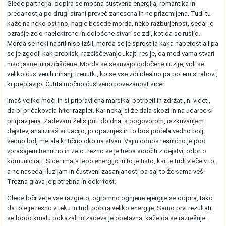
Glede partnerja: odpira se močna čustvena energija, romantika in
predanost,a po drugi strani preveč zanesena in ne prizemljena. Tudi tu
kaže na neko ostrino, nagle besede morda, neko razburjenost, sedaj je
ozračje zelo naelektreno in določene stvari se zdi, kot da se rušijo.
Morda se neki načrti niso izšli, morda se je sprostila kaka napetost ali pa
se je zgodil kak preblisk, razčiščevanje…kajti res je, da med vama stvari
niso jasne in razčiščene. Morda se sesuvajo določene iluzije, vidi se
veliko čustvenih nihanj, trenutki, ko se vse zdi idealno pa potem strahovi,
ki preplavijo. Čutita močno čustveno povezanost sicer.
Imaš veliko moči in si pripravljena marsikaj potrpeti in zdržati, ni videti,
da bi pričakovala hiter razplet. Kar nekaj si že dala skozi in na udarce si
prirpavljena. Zadevam želiš priti do dna, s pogovorom, razkrivanjem
dejstev, analiziraš situacijo, jo opazuješ in to boš počela vedno bolj,
vedno bolj metala kritično oko na stvari. Vajin odnos resnično je pod
vprašajem trenutno in zelo trezno se je treba soočiti z dejstvi, odprto
komunicirati. Sicer imata lepo energijo in to je tisto, kar te tudi vleče v to,
a ne nasedaj iluzijam in čustveni zasanjanosti pa saj to že sama veš.
Trezna glava je potrebna in odkritost.
Glede ločitve je vse razgreto, ogromno ognjene ejergije se odpira, tako
da tole je resno v teku in tudi pobira veliko energije. Samo prvi rezultati
se bodo kmalu pokazali in zadeva je obetavna, kaže da se razrešuje.