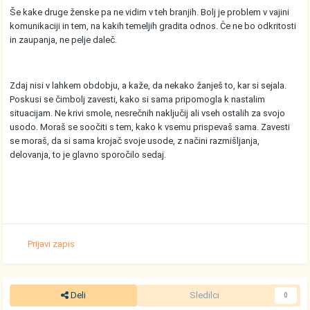
Še kake druge ženske pa ne vidim v teh branjih. Bolj je problem v vajini
komunikaciji in tem, na kakih temeljih gradita odnos. Če ne bo odkritosti
in zaupanja, ne pelje daleč.
Zdaj nisi v lahkem obdobju, a kaže, da nekako žanješ to, kar si sejala.
Poskusi se čimbolj zavesti, kako si sama pripomogla k nastalim
situacijam. Ne krivi smole, nesrečnih naključij ali vseh ostalih za svojo
usodo. Moraš se soočiti s tem, kako k vsemu prispevaš sama. Zavesti
se moraš, da si sama krojač svoje usode, z načini razmišljanja,
delovanja, to je glavno sporočilo sedaj.
Prijavi zapis
Deli
Sledilci
0