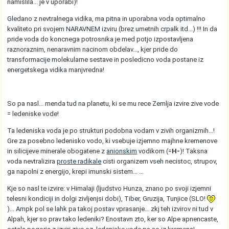
namislila... je v uporabi)!
Gledano z nevtralnega vidika, ma pitna in uporabna voda optimalno
kvaliteto pri svojem NARAVNEM izviru (brez umetnih crpalk itd...) !!! In da
pride voda do koncnega potrosnika je med potjo izpostavljena
raznoraznim, nenaravnim nacinom obdelav..., kjer pride do
transformacije molekularne sestave in posledicno voda postane iz
energetskega vidika manjvredna!
So pa nasl... menda tud na planetu, ki se mu rece Zemlja izvire zive vode
= ledeniske vode!
Ta ledeniska voda je po strukturi podobna vodam v zivih organizmih...!
Gre za posebno ledenisko vodo, ki vsebuje izjemno majhne kremenove
in silicijeve minerale obogatene z
anionskim
vodikom (=
H-
)! Taksna
voda nevtralizira
proste radikale
cisti organizem vseh necistoc, strupov,
ga napolni z energijo, krepi imunski sistem... ...
Kje so nasl te izvire: v Himalaji (ljudstvo Hunza, znano po svoji izjemni
telesni kondiciji in dolgi zivljenjsi dobi), Tiber, Gruzija, Tunjice (SLO!
)... Ampk pol se lahk pa takoj postav vprasanje... zkj teh izvirov ni tud v
Alpah, kjer so prav tako ledeniki? Enostavn zto, ker so Alpe apnencaste,