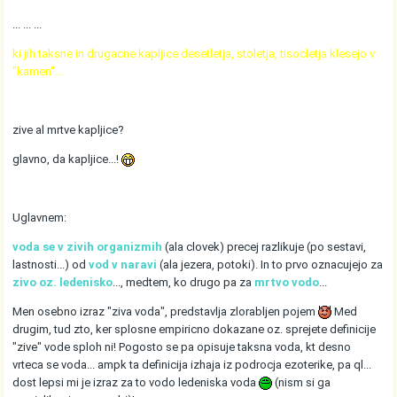
... ... ...
ki jih taksne in drugacne kapljice desetletja, stoletja, tisocletja klesejo v
"kamen"...
zive al mrtve kapljice?
glavno, da kapljice...!
Uglavnem:
voda se v zivih organizmih
(ala clovek) precej razlikuje (po sestavi,
lastnosti...) od
vod v naravi
(ala jezera, potoki). In to prvo oznacujejo za
zivo oz. ledenisko
..., medtem, ko drugo pa za
mrtvo vodo
...
Men osebno izraz "ziva voda", predstavlja zlorabljen pojem
Med
drugim, tud zto, ker splosne empiricno dokazane oz. sprejete definicije
"zive" vode sploh ni! Pogosto se pa opisuje taksna voda, kt desno
vrteca se voda... ampk ta definicija izhaja iz podrocja ezoterike, pa ql...
dost lepsi mi je izraz za to vodo ledeniska voda
(nism si ga