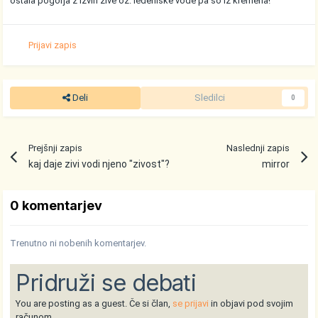
ostala pogorja z izviri zive oz. ledeniske vode pa so iz kremena!
Prijavi zapis
Deli
Sledilci
0
Prejšnji zapis
Naslednji zapis
kaj daje zivi vodi njeno "zivost"?
mirror
0 komentarjev
Trenutno ni nobenih komentarjev.
Pridruži se debati
You are posting as a guest. Če si član,
se prijavi
in objavi pod svojim
računom.