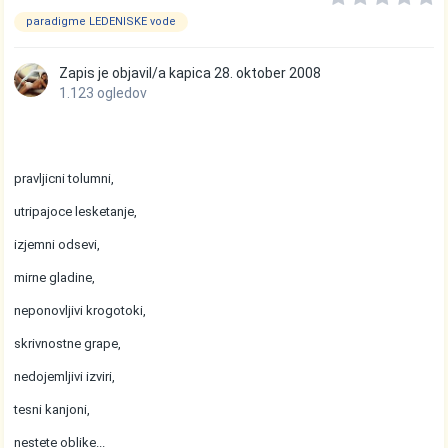
paradigme LEDENISKE vode
Zapis je objavil/a
kapica
28. oktober 2008
1.123 ogledov
...mogocni slapovi,
pravljicni tolumni,
utripajoce lesketanje,
izjemni odsevi,
mirne gladine,
neponovljivi krogotoki,
skrivnostne grape,
nedojemljivi izviri,
tesni kanjoni,
nestete oblike...