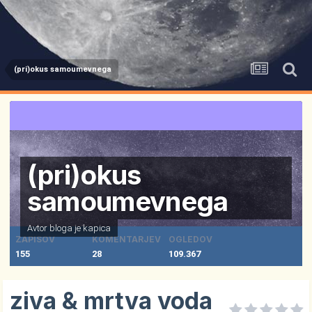
(pri)okus samoumevnega
(pri)okus
samoumevnega
Avtor bloga je
kapica
ZAPISOV
KOMENTARJEV
OGLEDOV
155
28
109.367
ziva & mrtva voda