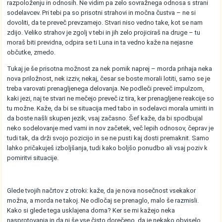
razpoloženju in odnosih. Ne vidim pa zelo sovražnega odnosa s strani
sodelavcev. Pri tebi pa so prisotni strahovi in močna čustva – ne si
dovoliti, da te preveč prevzamejo. Stvari niso vedno take, kot se nam
zdijo. Veliko strahov je zgolj v tebi in jih zelo projiciraš na druge – tu
moraš biti previdna, odpira se ti Luna in ta vedno kaže na nejasne
občutke, zmedo.
Tukaj je še prisotna možnost za nek pomik naprej – morda prihaja neka
nova priložnost, nek izziv, nekaj, česar se boste morali lotiti, samo se je
treba varovati prenagljenega delovanja. Ne podleči preveč impulzom,
kaki jezi, naj te stvari ne mečejo preveč iz tira, ker prenagljene reakcije so
tu možne. Kaže, da bi se situacija med tabo in sodelavci morala umiriti in
da boste našli skupen jezik, vsaj začasno. Šef kaže, da bi spodbujal
neko sodelovanje med vami in nov začetek, več lepih odnosov, čeprav je
tudi tak, da drži svojo pozicijo in se ne pusti kaj dosti premaknit. Samo
lahko pričakuješ izboljšanja, tudi kako boljšo ponudbo ali vsaj poziv k
pomiritvi situacije.
Glede tvojih načrtov z otroki: kaže, da je nova nosečnost vsekakor
možna, a morda ne takoj. Ne odločaj se prenaglo, malo še razmisli.
Kako si glede tega usklajena doma? Ker se mi kažejo neka
nasprotovanja in da ni še vse čisto dorečeno, da je nekako obviselo.