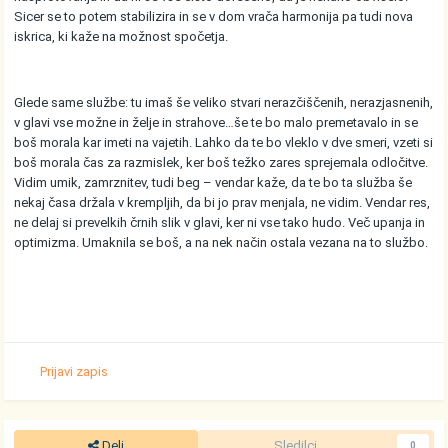
Sicer se to potem stabilizira in se v dom vrača harmonija pa tudi nova
iskrica, ki kaže na možnost spočetja.
Glede same službe: tu imaš še veliko stvari nerazčiščenih, nerazjasnenih,
v glavi vse možne in želje in strahove…še te bo malo premetavalo in se
boš morala kar imeti na vajetih. Lahko da te bo vleklo v dve smeri, vzeti si
boš morala čas za razmislek, ker boš težko zares sprejemala odločitve.
Vidim umik, zamrznitev, tudi beg – vendar kaže, da te bo ta služba še
nekaj časa držala v krempljih, da bi jo prav menjala, ne vidim. Vendar res,
ne delaj si prevelkih črnih slik v glavi, ker ni vse tako hudo. Več upanja in
optimizma. Umaknila se boš, a na nek način ostala vezana na to službo.
Prijavi zapis
Deli
Sledilci
0