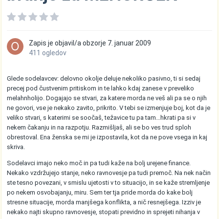
Zapis je objavil/a
obzorje
7. januar 2009
411 ogledov
Glede sodelavcev: delovno okolje deluje nekoliko pasivno, ti si sedaj
precej pod čustvenim pritiskom in te lahko kdaj zanese v preveliko
melahnholijo. Dogajajo se stvari, za katere morda ne veš ali pa se o njih
ne govori, vse je nekako zavito, prikrito. V tebi se izmenjuje boj, kot da je
veliko stvari, s katerimi se soočaš, težavice tu pa tam…hkrati pa si v
nekem čakanju in na razpotju. Razmišljaš, ali se bo ves trud sploh
obrestoval. Ena ženska se mi je izpostavila, kot da ne pove vsega in kaj
skriva.
Sodelavci imajo neko moč in pa tudi kaže na bolj urejene finance.
Nekako vzdržujejo stanje, neko ravnovesje pa tudi premoč. Na nek način
ste tesno povezani, v smislu ujetosti v to situacijo, in se kaže stremljenje
po nekem osvobajanju, miru. Sem ter tja pride morda do kake bolj
stresne situacije, morda manjšega konflikta, a nič resnejšega. Izziv je
nekako najti skupno ravnovesje, stopati previdno in sprejeti nihanja v