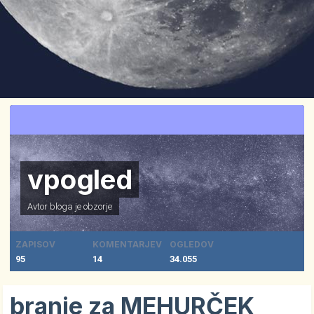
vpogled
Avtor bloga je
obzorje
ZAPISOV
KOMENTARJEV
OGLEDOV
95
14
34.055
branje za MEHURČEK