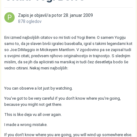
Zapis je objavil/a
potor
28. januar 2009
878 ogledov
Eni izmed najboljših citatov so mi tisti od Yogi Berre. O samem Yogiju
samo to, da je slaven bivši igralec baseballa, igral s takimi legendami kot
so Joe DiMaggio in Mickeyem Mantlom. V zgodovino pa se zapisal tudi
s svojimi citati, predvsem njihovo originalnostjo in trajnostjo. S slednjim
mislim, da se jih da aplicirati na marsikaj in tudi čez desetletja bodo še
vedno citirani. Nekaj meni najboljših:
You can observe a lot just by watching.
You've got to be very careful if you don't know where you're going,
because you might not get there.
This is like deja vu all over again.
I made a wrong mistake.
If you don't know where you are going, you will wind up somewhere else.