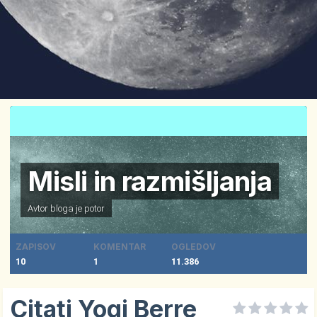
Misli in razmišljanja
Avtor bloga je
potor
ZAPISOV
KOMENTAR
OGLEDOV
10
1
11.386
Citati Yogi Berre