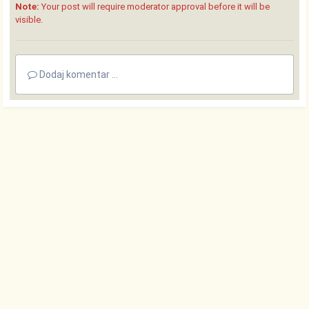
Note:
Your post will require moderator approval before it will be
visible.
Dodaj komentar ...