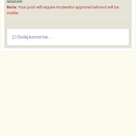
računom.
Note:
Your post will require moderator approval before it will be
visible.
Dodaj komentar ...