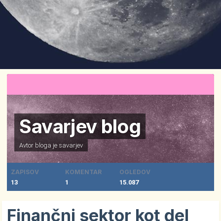
Savarjev blog
Avtor bloga je
savarjev
ZAPISOV
KOMENTAR
OGLEDOV
13
1
15.087
Finančni sektor kot del