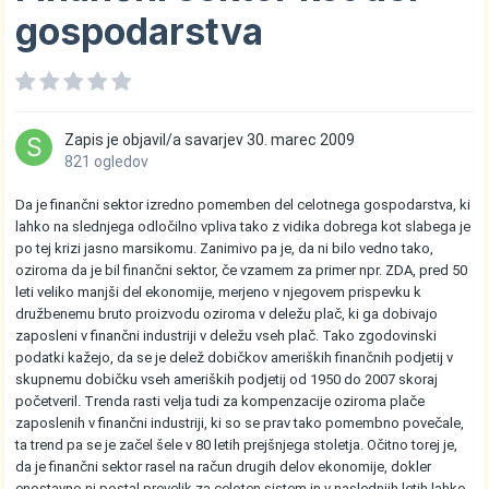
gospodarstva
Zapis je objavil/a
savarjev
30. marec 2009
821 ogledov
Da je finančni sektor izredno pomemben del celotnega gospodarstva, ki
lahko na slednjega odločilno vpliva tako z vidika dobrega kot slabega je
po tej krizi jasno marsikomu. Zanimivo pa je, da ni bilo vedno tako,
oziroma da je bil finančni sektor, če vzamem za primer npr. ZDA, pred 50
leti veliko manjši del ekonomije, merjeno v njegovem prispevku k
družbenemu bruto proizvodu oziroma v deležu plač, ki ga dobivajo
zaposleni v finančni industriji v deležu vseh plač. Tako zgodovinski
podatki kažejo, da se je delež dobičkov ameriških finančnih podjetij v
skupnemu dobičku vseh ameriških podjetij od 1950 do 2007 skoraj
početveril. Trenda rasti velja tudi za kompenzacije oziroma plače
zaposlenih v finančni industriji, ki so se prav tako pomembno povečale,
ta trend pa se je začel šele v 80 letih prejšnjega stoletja. Očitno torej je,
da je finančni sektor rasel na račun drugih delov ekonomije, dokler
enostavno ni postal prevelik za celoten sistem in v naslednjih letih lahko