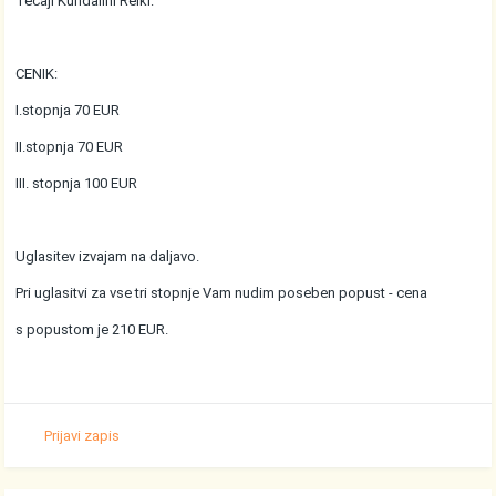
Tečaji Kundalini Reiki:
CENIK:
I.stopnja 70 EUR
II.stopnja 70 EUR
III. stopnja 100 EUR
Uglasitev izvajam na daljavo.
Pri uglasitvi za vse tri stopnje Vam nudim poseben popust - cena
s popustom je 210 EUR.
Prijavi zapis