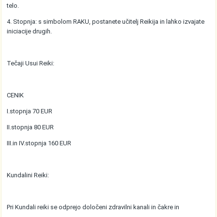
telo.
4. Stopnja: s simbolom RAKU, postanete učitelj Reikija in lahko izvajate
iniciacije drugih.
Tečaji Usui Reiki:
CENIK
I.stopnja 70 EUR
II.stopnja 80 EUR
III.in IV.stopnja 160 EUR
Kundalini Reiki:
Pri Kundali reiki se odprejo določeni zdravilni kanali in čakre in