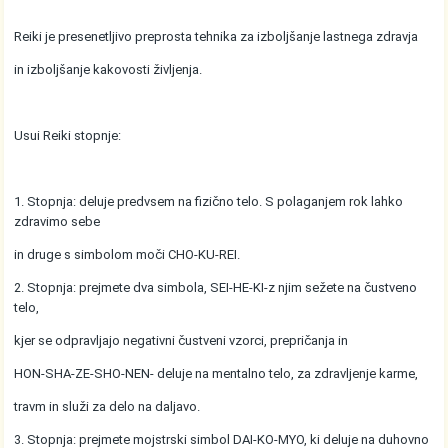
Reiki je presenetljivo preprosta tehnika za izboljšanje lastnega zdravja
in izboljšanje kakovosti življenja.
Usui Reiki stopnje:
1. Stopnja: deluje predvsem na fizično telo. S polaganjem rok lahko
zdravimo sebe
in druge s simbolom moči CHO-KU-REI.
2. Stopnja: prejmete dva simbola, SEI-HE-KI-z njim sežete na čustveno
telo,
kjer se odpravljajo negativni čustveni vzorci, prepričanja in
HON-SHA-ZE-SHO-NEN- deluje na mentalno telo, za zdravljenje karme,
travm in služi za delo na daljavo.
3. Stopnja: prejmete mojstrski simbol DAI-KO-MYO, ki deluje na duhovno