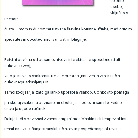
celotno
osebo,
vključno s
telesom,
čustvi, umom in duhom ter ustvarja številne koristne učinke, med drugim
sprostitev in občutek miru, varnosti in blaginje.
Reiki ni odvisna od posameznikove intelektualne sposobnosti ali
duhovni razvoj,
zato je na voljo vsakomur. Reiki je preprost,naraven in varen način
duhovnega zdravljenja in
samoizboljšanja, zato ga lahko uporablja vsakdo. Učinkovito pomaga
pri skoraj vsakemu poznanemu obolenju in bolezni sami ter vedno
ustvarja ugoden učinek.
Deluje tudi v povezavi z vsemi drugimi medicinskimi ali terapevtskimi
tehnikami za lajšanje stranskih učinkov in pospeševanje okrevanja.