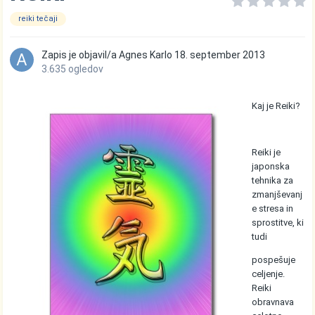
reiki tečaji
Zapis je objavil/a
Agnes Karlo
18. september 2013
3.635 ogledov
Kaj je Reiki?
Reiki je
japonska
tehnika za
zmanjševanj
e stresa in
sprostitve, ki
tudi
pospešuje
celjenje.
Reiki
obravnava