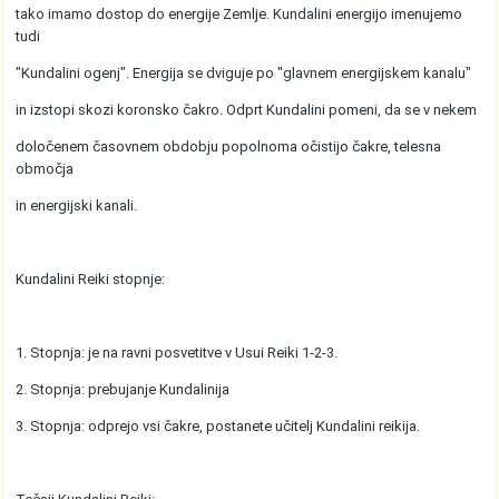
tako imamo dostop do energije Zemlje. Kundalini energijo imenujemo
tudi
"Kundalini ogenj". Energija se dviguje po "glavnem energijskem kanalu"
in izstopi skozi koronsko čakro. Odprt Kundalini pomeni, da se v nekem
določenem časovnem obdobju popolnoma očistijo čakre, telesna
območja
in energijski kanali.
Kundalini Reiki stopnje:
1. Stopnja: je na ravni posvetitve v Usui Reiki 1-2-3.
2. Stopnja: prebujanje Kundalinija
3. Stopnja: odprejo vsi čakre, postanete učitelj Kundalini reikija.