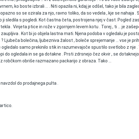
 vrnem, ko boste izbrali … . Niti opazila ni, kdaj je odšel, tako je bila zagle
azno so se ozirala za njo, ravno toliko, da so vedela , kje se nahaja . S
 so ji sledila s pogledi. Kot častna četa, postrojena njej v čast. Pogled z
la . Vinjeta ptice in rože v zgornjem levem kotu . Torej , ti … je zašep
 in zaupljiva . Kot bi jo objela lastna mati. Njena podoba v ogledalu je post
? Ljubeča bolečina, ljubezniva žalost , boleče sprejemanje … vse je prihaja
 ogledalo samo prekinilo stik in razumevajoče spustilo svetlobo z nje .
 ogledala in se ga dotakne . Prsti zdrsnejo čez okvir , se dotaknejo pti
i z robčkom obriše razmazano packarijo z obraza. Tako ...
h navzdol do prodajnega pulta .
artico.