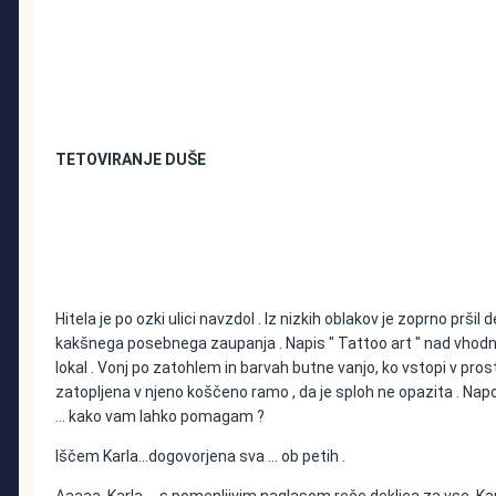
TETOVIRANJE DUŠE
Hitela je po ozki ulici navzdol . Iz nizkih oblakov je zoprno prši
kakšnega posebnega zaupanja . Napis ″ Tattoo art ″ nad vhodnimi 
lokal . Vonj po zatohlem in barvah butne vanjo, ko vstopi v pros
zatopljena v njeno koščeno ramo , da je sploh ne opazita . Nap
… kako vam lahko pomagam ?
Iščem Karla...dogovorjena sva ... ob petih .