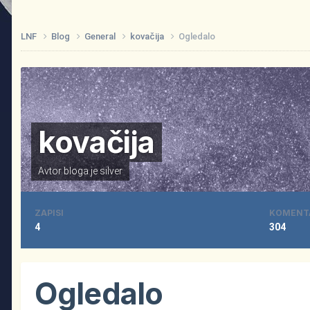
LNF
Blog
General
kovačija
Ogledalo
kovačija
Avtor bloga je
silver
ZAPISI
KOMENT
4
304
Ogledalo