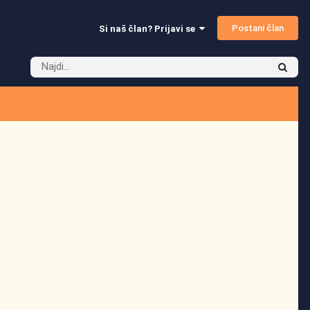
Postani član
Si naš član? Prijavi se