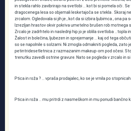
in stekla rahlo zavibrirajo na svetlobi ... kot bi si pomela oči . Se
dragocenega lesa so objemali lesketajoča se stekla . Skoraj neop
zrcalom. Ogledovala si jih je , kot da si izbira ljubimca , ona pa
Izrezljan hrastov okvir pokriva umetelno brušen rob motnega stek
Zrcalo je zadrhtelo in naslednji hip jo je oblila svetloba ...topla
Žalost in bolečina, ljubezen in sprejemanje … kaj od tega občuti 
so se napolnile s solzami. Ni zmogla odmakniti pogleda, zato je
petintridesetletnica z razmazanim makeup-om pod očesi. Stopi do
trenutku zavedli ostrine gravure. Nato se pogleda v zrcalo in s
Ptica in roža ? … vpraša prodajalec, ko se je vrnila po stopnica
Ptica in roža … mu pritrdi z nasmeškom in mu ponudi bančno k