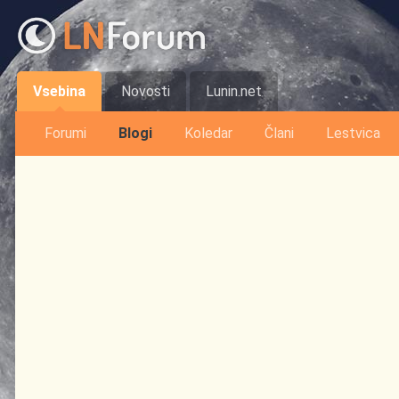
Vsebina
Novosti
Lunin.net
Forumi
Blogi
Koledar
Člani
Lestvica