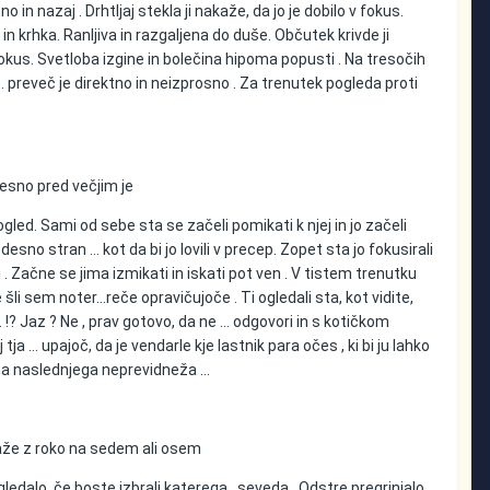
in nazaj . Drhtljaj stekla ji nakaže, da jo je dobilo v fokus.
n krhka. Ranljiva in razgaljena do duše. Občutek krivde ji
okus. Svetloba izgine in bolečina hipoma popusti . Na tresočih
 preveč je direktno in neizprosno . Za trenutek pogleda proti
Desno pred večjim je
ogled. Sami od sebe sta se začeli pomikati k njej in jo začeli
 desno stran … kot da bi jo lovili v precep. Zopet sta jo fokusirali
 . Začne se jima izmikati in iskati pot ven . V tistem trenutku
šli sem noter...reče opravičujoče . Ti ogledali sta, kot vidite,
 … !? Jaz ? Ne , prav gotovo, da ne … odgovori in s kotičkom
 ... upajoč, da je vendarle kje lastnik para očes , ki bi ju lahko
oč na naslednjega neprevidneža …
okaže z roko na sedem ali osem
gledalo, če boste izbrali katerega , seveda . Odstre pregrinjalo