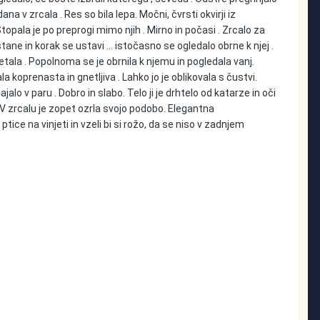
dana v zrcala . Res so bila lepa. Močni, čvrsti okvirji iz
topala je po preprogi mimo njih . Mirno in počasi . Zrcalo za
astane in korak se ustavi … istočasno se ogledalo obrne k njej .
etala . Popolnoma se je obrnila k njemu in pogledala vanj.
ala koprenasta in gnetljiva . Lahko jo je oblikovala s čustvi.
lo v paru . Dobro in slabo. Telo ji je drhtelo od katarze in oči
 V zrcalu je zopet ozrla svojo podobo. Elegantna
ce na vinjeti in vzeli bi si rožo, da se niso v zadnjem