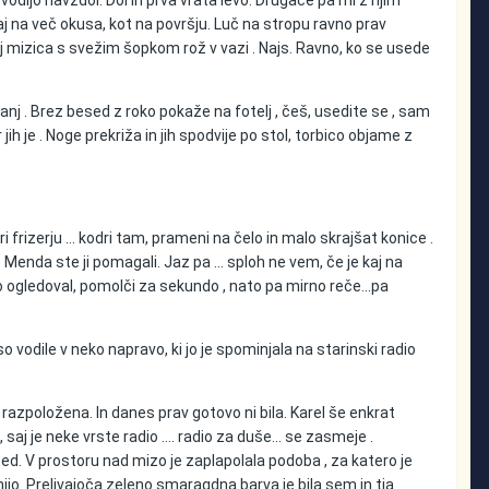
vodijo navzdol. Dol in prva vrata levo. Drugače pa mi z njim
aj na več okusa, kot na površju. Luč na stropu ravno prav
 njej mizica s svežim šopkom rož v vazi . Najs. Ravno, ko se usede
nanj . Brez besed z roko pokaže na fotelj , češ, usedite se , sam
 je . Noge prekriža in jih spodvije po stol, torbico objame z
 frizerju … kodri tam, prameni na čelo in malo skrajšat konice .
ec. Menda ste ji pomagali. Jaz pa … sploh ne vem, če je kaj na
dno ogledoval, pomolči za sekundo , nato pa mirno reče...pa
 vodile v neko napravo, ki jo je spominjala na starinski radio
ila razpoložena. In danes prav gotovo ni bila. Karel še enkrat
, saj je neke vrste radio …. radio za duše... se zasmeje .
ed. V prostoru nad mizo je zaplapolala podoba , za katero je
nijo. Prelivajoča zeleno smaragdna barva je bila sem in tja