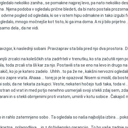
gledalo nekoliko zaniha , se pomakne najprej levo, pa nato nekoliko desno 
 . Njena podoba v ogledalu prične bledeti, da bi nato postala prozorna i
 odvrne pogled od ogledala, ki se v istem hipu odmakne in tako izgubi f
dalo, mnogo močnejše kot tisto, ki ga ima doma. A ni ji bilo prijetno …
 samo dela , da ne vidi.
navzgor, k naslednji sobani .Pravzaprav sta bila pred njo dva prostora . 
njši zrcalci na koleščkih sta zadrhteli v trenutku, ko sta začutili njen p
a, toda zrcali sta šli kar za njo. Postavili sta se eno na levo in drugo na
ič, ko jo je katero zadelo . Uhhh...to pa že ne , kakšni nervozni ogledali
ico zapre vrata. Ahaaa … torej jo je le opazoval. Nisem si mislil, da boste 
eni sobi, da ne tekata za kupci. Veste, nekateri hočejo tudi taka, toda vi
ran od vrat in med potjo nenehno usmerjali svoji stekli zdaj sem, zdaj tja
čarani in s stekli obrnjenimi proti vratom, umirili v kotu sobice . Čakaj
čjo in rahlo zatemnjeno sobo . Ta ogledala so naša najboljša izbira … p
retna , prilagodljiva … in z doživljensko garancijo . To bo vaše zadnje o