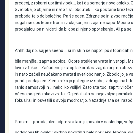
predenj, z rokami uprtimi v bok ... kot da pomerja novo obleko. O
Svetloba jo objame in nato tisti občutek … ko postane breztežna
prebode telo do bolečine. Pa še eden. Zdrzne se in z vso močjo
nogah se opoteče stran in z olajšanjem zajame sapo. Močno ogle
prodajalcu, pa ni videti, da bi opazil njeno opotekanje . Ali pa se
Ahhh daj no, saj je vseeno … si misli in se napoti po stopnicah 
bila manjša , zaprta sobica . Odpre steklena vrata in vstopi . Ma
loviti v fokus . Začudeno je stopila korak nazaj, da bi jima ubežal
in nato začeli neučakano metati svetlobo nanjo. Zbodlo jo je vsak
prihiti prodajalec. Z eno roko jo potegne iz sobe, z drugo na hitr
rahlo samosvoji in … nekoliko vsiljivi. Zato sta tudi zaprti v loč
očesa pogleda skozi vrata . Ogledali sta se nejevoljno pomikali st
fokusirali in osvetlili s svojo modrostjo. Nazadnje sta se, razo
Prosim … ji prodajalec odpre vrata in jo povabi v naslednjo, ve
podolgovatih ovalov, skrbno pokritih z belo prevleko. Močna, disk