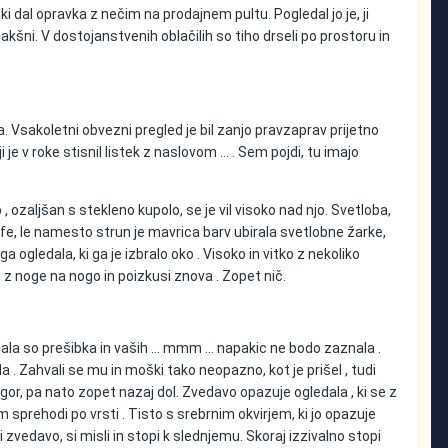
ki dal opravka z nečim na prodajnem pultu. Pogledal jo je, ji
li takšni. V dostojanstvenih oblačilih so tiho drseli po prostoru in
la. Vsakoletni obvezni pregled je bil zanjo pravzaprav prijetno
e v roke stisnil listek z naslovom … . Sem pojdi, tu imajo
 , ozaljšan s stekleno kupolo, se je vil visoko nad njo. Svetloba,
arfe, le namesto strun je mavrica barv ubirala svetlobne žarke,
a ogledala, ki ga je izbralo oko . Visoko in vitko z nekoliko
e z noge na nogo in poizkusi znova . Zopet nič.
dala so prešibka in vaših … mmm ... napakic ne bodo zaznala .
a . Zahvali se mu in moški tako neopazno, kot je prišel , tudi
ej gor, pa nato zopet nazaj dol. Zvedavo opazuje ogledala , ki se z
sprehodi po vrsti . Tisto s srebrnim okvirjem, ki jo opazuje
vedavo, si misli in stopi k slednjemu. Skoraj izzivalno stopi