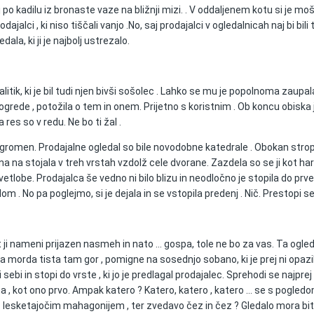
 po kadilu iz bronaste vaze na bližnji mizi. . V oddaljenem kotu si je moš
rodajalci , ki niso tiščali vanjo .No, saj prodajalci v ogledalnicah naj bi bi
la, ki ji je najbolj ustrezalo.
alitik, ki je bil tudi njen bivši sošolec . Lahko se mu je popolnoma zaupa
de , potožila o tem in onem. Prijetno s koristnim . Ob koncu obiska ji j
 res so v redu. Ne bo ti žal .
bil ogromen. Prodajalne ogledal so bile novodobne katedrale . Obokan strop
ena na stojala v treh vrstah vzdolž cele dvorane. Zazdela so se ji kot h
svetlobe. Prodajalca še vedno ni bilo blizu in neodločno je stopila do prveg
 . No pa poglejmo, si je dejala in se vstopila predenj . Nič. Prestopi s
t ji nameni prijazen nasmeh in nato … gospa, tole ne bo za vas. Ta ogle
pa morda tista tam gor , pomigne na sosednjo sobano, ki je prej ni opazil
 sebi in stopi do vrste , ki jo je predlagal prodajalec. Sprehodi se najpr
, kot ono prvo. Ampak katero ? Katero, katero , katero … se s pogledom 
lesketajočim mahagonijem , ter zvedavo čez in čez ? Gledalo mora biti z