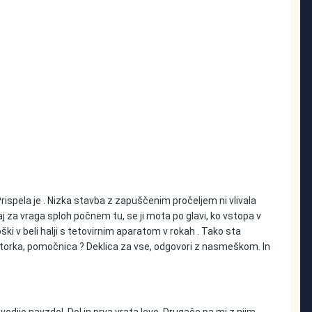
. Prispela je . Nizka stavba z zapuščenim pročeljem ni vlivala
aj za vraga sploh počnem tu, se ji mota po glavi, ko vstopa v
ški v beli halji s tetovirnim aparatom v rokah . Tako sta
eptorka, pomočnica ? Deklica za vse, odgovori z nasmeškom. In