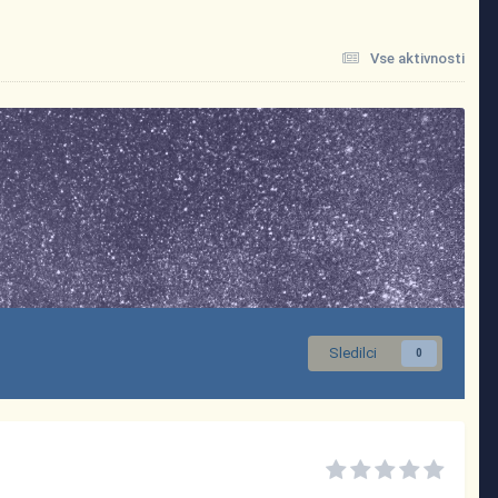
Vse aktivnosti
Sledilci
0