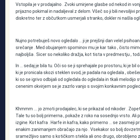
Vstopila je v prodajalno . Zvoki umirjene glasbe od nekod in vonj
prijazno pokimal in nadaljeval z delom. Všeč so ji bili nevsiljivi p
diskretno ter z občutkom usmerjali stranko, dokler ni našla ogleda
Nujno potrebuješ novo ogledalo … ji je prejšnji dan velel psihoan
srečanje . Med obujanjem spominov mu je kar tako , čisto mimogre
najboljša . Sicer so nekoliko dražja, kot tista v predmestju , toda
In … sedaj je bila tu. Oči so se ji sprehajale po prostoru, ki je 
ki je pronicala skozi steklen svod, je padala na ogledala , obeš
ki so se igrivo odbijali od ogledala do ogledala in tkali melodijo 
cenenim okvirjem se je zazrlo vanjo s svojim konkavnim pogledom
Khmmm …. jo zmoti prodajalec, ki se prikazal od nikoder . Zope
Tale tu so bolj primerna , pokaže z roko na sosednjo vrsto. Ali 
izgine. Kot kafra . Harfe in kafra, kako primerno … se zasmeji pri
enakim zanimanjem obračajo za njo . Vsekakor so bolj dovzetna 
sramežljivo samo s kotičkom stekla ali ono drugo, obrobljeno z 