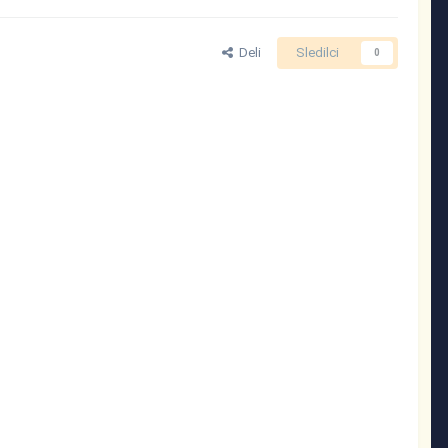
Deli
Sledilci
0