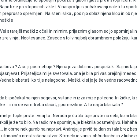
el ima ordinacijo tu spodaj in pokaže s gibom glave proti stopnicam, ki 
apoti se po stopnicah v klet. V nasprotju s pričakovanji naleti tu spod
st in preprosto opremljen . Na steni slika , pod njo oblazinjena klop in ob
 moški s
 Vsi starejši moški z očali in mirnim, prijaznim glasom so jo spominjali 
e v njo . Neotesanec. Zasede stol v najbolj obrambnem položaju, kar jih
bova ? A se ji posmehuje ? Njena jeza dobi nov pospešek . Saj nista pri
ojasnjevat. Prijateljica mi je svetovala, ona je bila pri vas prejšnji mes
. Vedno blebetaš, ko ti je nelagodno . Moški, ki si jo je še vedno radove
 bi počakal na njen odgovor, vstane in izza mize potegne tri žičke, ki so
 … in ni se vam treba slačit, ji pomežikne. A to naj bi bila šala ?
Imel je tople prste...vsaj to . Nerada je čutila tuje prste na sebi, ko ni b
rkoli je že to bilo. Na radio me spominja, je bleknila posmehljivo. Hahaha
… in obrne nek gumb na napravi. Andreja je prvič ta dan ostala brez bes
rca utripajoča prestrašena stvar. Strmela je vanjo, občudujoče in z ljubez