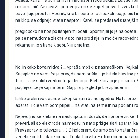
Aaaaa, Karla.... s pomenljivim naglasom reče deklica za vse. Kar
nimamo nič, še navrže pomenljivo in se zopet posveti zvezku. N
osvetljuje prostor. Hodnik, ki je bil očitno tudi čakalnica, je či
na klop, se odprejo vrata nasproti. Karel, se predstavi starejši
pregloboko na nos potisnjenimi očali . Spominjal jo je na očeta.
pa se nemudoma zlekne v stol nasproti nje in molče radovedno zr
rokama in jo stisne k sebi. Ni ji prijetno.
No, in kako bova midva ? … vpraša moški z nasmeškom . Kaj kako 
Saj sploh ne vem, če je prav, da sem prišla … je hitela hlastno p
tem … a je sploh vredno tega denarja . Blebetaš, jo je prešinilo
poglejva, če je kaj na tem . Saj prvi pregled je brezplačen in
lahko prekiniva seanso takoj, ko vam bo nelagodno. Nato, brez da
aparat. Tole vam bom pripel … na vrat, na teme in na podlaht roke
Nejevoljno se zlekne na naslonjaču in dovoli, da ji pripne žičke . 
preveri, ali so elektrode na mestu in nato prižge tisti aparat, ka
Pravzaprav je televizija … 3 D hologram, če smo čisto natančni 
vedela zgolj to, da je njena . Topla, barvita, v ritmu njenega s