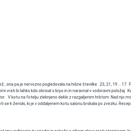
l dež , ona pa je nervozno pogledovala na hišne številke . 23, 21, 19 … 17 
vrati bi lahko kdo obrisal s krpo in in naravnal v vodoravni položaj . K
tor. . V kotu na fotelju zleknjeno dekle z razgaljenim hrbtom .Nad njo mo
oti se k ženski, ki je v oddaljenem kotu salonu brskala po zvezku. Rec