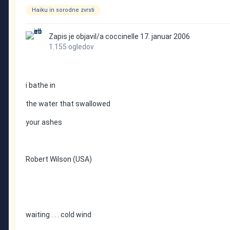
Haiku in sorodne zvrsti
Zapis je objavil/a
coccinelle
17. januar 2006
1.155 ogledov
i bathe in
the water that swallowed
your ashes
Robert Wilson (USA)
waiting . . . cold wind