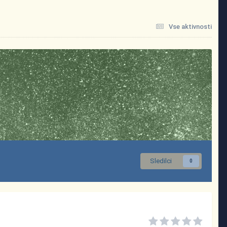
Vse aktivnosti
Sledilci
0