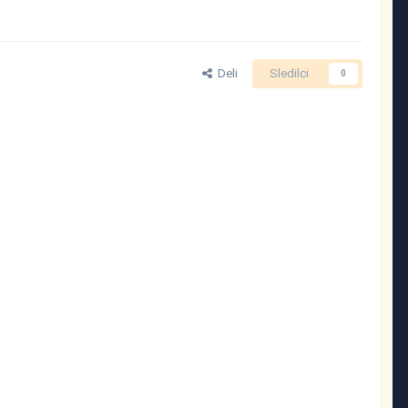
Deli
Sledilci
0