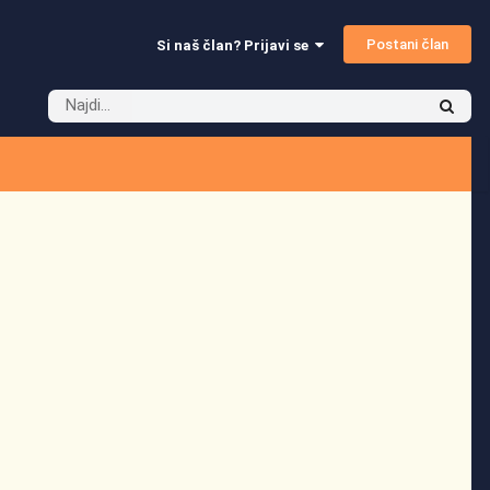
Postani član
Si naš član? Prijavi se