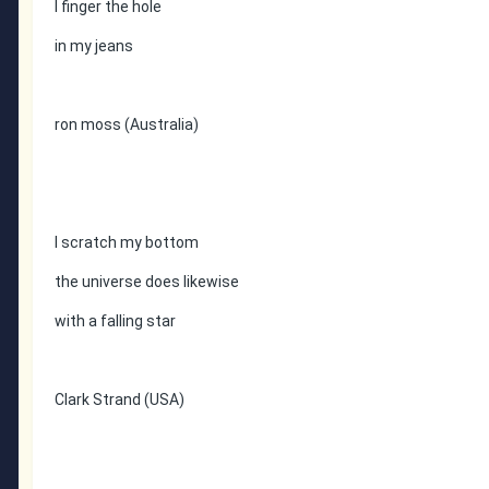
I finger the hole
in my jeans
ron moss (Australia)
I scratch my bottom
the universe does likewise
with a falling star
Clark Strand (USA)