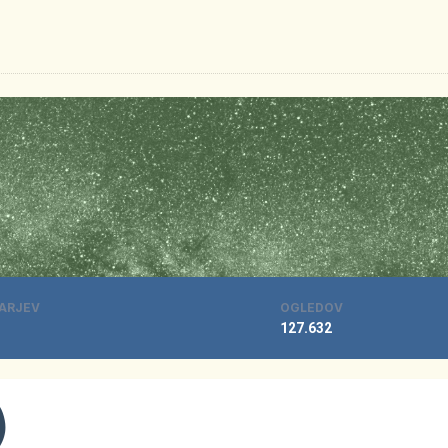
ARJEV
OGLEDOV
127.632
)