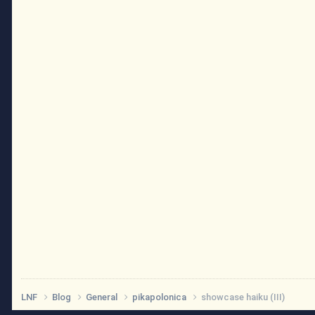
LNF
Blog
General
pikapolonica
showcase haiku (III)