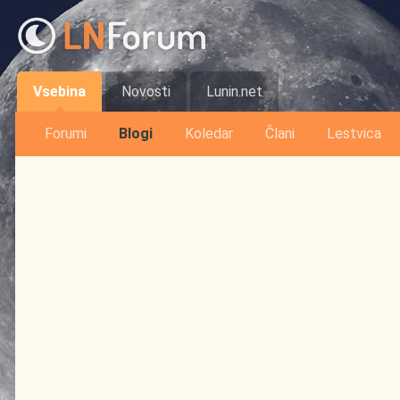
Vsebina
Novosti
Lunin.net
Forumi
Blogi
Koledar
Člani
Lestvica