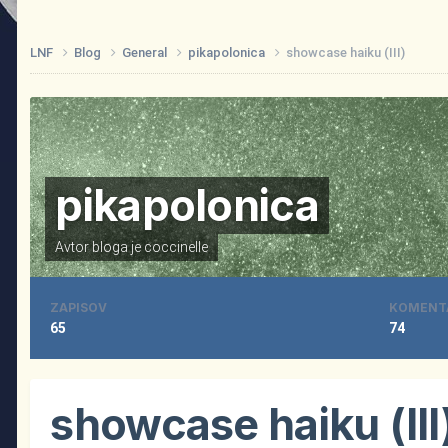
LNF
Blog
General
pikapolonica
showcase haiku (III)
pikapolonica
Avtor bloga je
coccinelle
ZAPISOV
KOMENT
65
74
showcase haiku (III