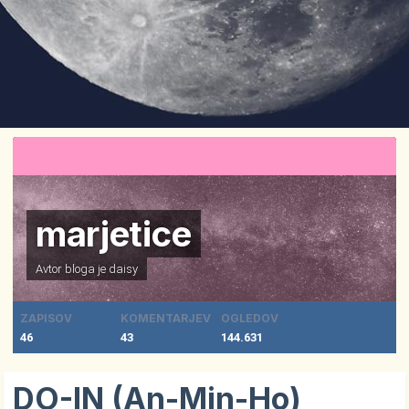
marjetice
Avtor bloga je
daisy
ZAPISOV
KOMENTARJEV
OGLEDOV
46
43
144.631
DO-IN (An-Min-Ho)