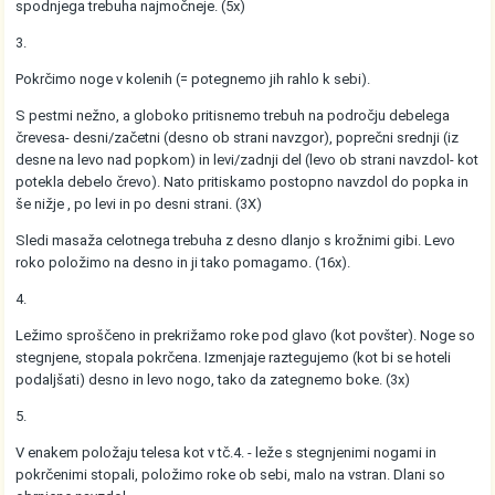
spodnjega trebuha najmočneje. (5x)
3.
Pokrčimo noge v kolenih (= potegnemo jih rahlo k sebi).
S pestmi nežno, a globoko pritisnemo trebuh na področju debelega
črevesa- desni/začetni (desno ob strani navzgor), poprečni srednji (iz
desne na levo nad popkom) in levi/zadnji del (levo ob strani navzdol- kot
potekla debelo črevo). Nato pritiskamo postopno navzdol do popka in
še nižje , po levi in po desni strani. (3X)
Sledi masaža celotnega trebuha z desno dlanjo s krožnimi gibi. Levo
roko položimo na desno in ji tako pomagamo. (16x).
4.
Ležimo sproščeno in prekrižamo roke pod glavo (kot povšter). Noge so
stegnjene, stopala pokrčena. Izmenjaje raztegujemo (kot bi se hoteli
podaljšati) desno in levo nogo, tako da zategnemo boke. (3x)
5.
V enakem položaju telesa kot v tč.4. - leže s stegnjenimi nogami in
pokrčenimi stopali, položimo roke ob sebi, malo na vstran. Dlani so