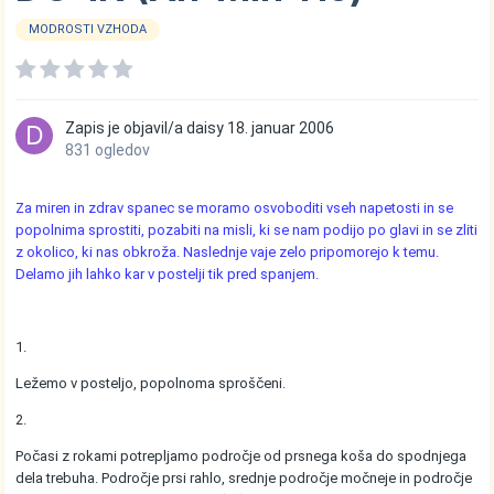
MODROSTI VZHODA
Zapis je objavil/a
daisy
18. januar 2006
831 ogledov
Za miren in zdrav spanec se moramo osvoboditi vseh napetosti in se
popolnima sprostiti, pozabiti na misli, ki se nam podijo po glavi in se zliti
z okolico, ki nas obkroža. Naslednje vaje zelo pripomorejo k temu.
Delamo jih lahko kar v postelji tik pred spanjem.
1.
Ležemo v posteljo, popolnoma sproščeni.
2.
Počasi z rokami potrepljamo področje od prsnega koša do spodnjega
dela trebuha. Področje prsi rahlo, srednje področje močneje in področje