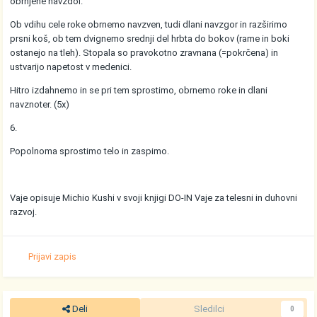
obrnjene navzdol.
Ob vdihu cele roke obrnemo navzven, tudi dlani navzgor in razširimo
prsni koš, ob tem dvignemo srednji del hrbta do bokov (rame in boki
ostanejo na tleh). Stopala so pravokotno zravnana (=pokrčena) in
ustvarijo napetost v medenici.
Hitro izdahnemo in se pri tem sprostimo, obrnemo roke in dlani
navznoter. (5x)
6.
Popolnoma sprostimo telo in zaspimo.
Vaje opisuje Michio Kushi v svoji knjigi DO-IN Vaje za telesni in duhovni
razvoj.
Prijavi zapis
Deli
Sledilci
0