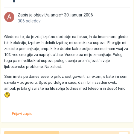
Zapis je objavil/a
angie*
30. januar 2006
306 ogledov
Glede na to, da je zdaj izpitno obdobje na faksu, in da imam noro glede
teh kolokvijo, izpitov in delnih izpitov, mi se nekako uspeva. Energije mi
ze cisto primanjkuje, ampak, ko dobim kako boljso oceno imam vsaj za
10% vec energije za naprej uciti se. Vseeno pa mi jo zmanjkuje. Poleg
tega pa mi velikokrat uspeva poleg ucenja premisljevati svoje
ljubezenske probleme. Na zalost.
Sem imela pa danes vseeno priloznost govoriti z nekom, s katerim sem
uzivala v pogovoru. Spet po dolgem casu, da ni bil navaden cvek,
ampak je bila glavna tema filozofija (odnos med telesom in duso) Fino
Prijavi zapis