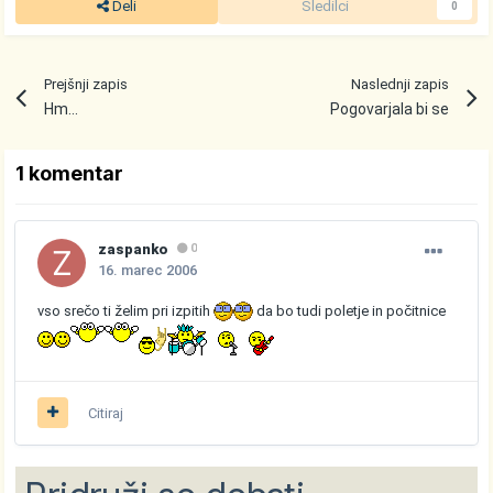
Deli
Sledilci
0
Prejšnji zapis
Naslednji zapis
Hm...
Pogovarjala bi se
1 komentar
zaspanko
0
16. marec 2006
vso srečo ti želim pri izpitih
da bo tudi poletje in počitnice
Citiraj