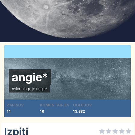
angie*
Avtor bloga je
angie*
ZAPISOV
KOMENTARJEV
OGLEDOV
11
10
13.882
Izpiti