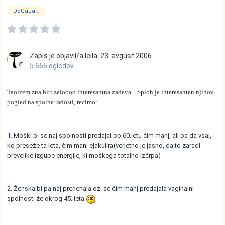
DoGaJa...
Zapis je objavil/a
leila.
23. avgust 2006
5.665 ogledov
Taoizem zna biti zeloooo interesantna zadeva....Sploh je interesanten njihov
pogled na spolne radosti, recimo:
1. Moški bi se naj spolnosti predajal po 60.letu čim manj, ali pa da vsaj,
ko preseže ta leta, čim manj ejakulira(verjetno je jasno, da to zaradi
prevelike izgube energije, ki moškega totalno izčrpa)
2. Ženska bi pa naj prenehala oz. se čim manj predajala vaginalni
spolnosti že okrog 45. leta