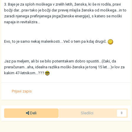
3. Baje je za sploh moškega v zrelih letih, ženska, ki še ni rodila, pravi
božji dar...prav tako je božji dar prevej mlajša ženska od moškega...in to
zaradi njenega prefinjenega jinga(ženske energije), s katero se moški
napaja in revitalizira...
Evo, to je samo nekaj malenkosti....Več o tem pa kdaj drugič.
Jaz pa meljem, ali bi se bilo potemtakem dobro spustiti...(čaki, da
preračunam...aha, idealna razlika moški-ženska je torej 15 let....)v lov za
kakim 47-letnikom...???
Prijavi zapis
Deli
Sledilci
0