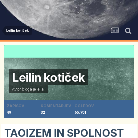
Leilin kotiček
Leilin kotiček
Avtor bloga je
leila.
ZAPISOV
KOMENTARJEV
OGLEDOV
49
32
65.701
TAOIZEM IN SPOLNOST