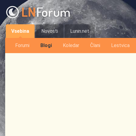
Vsebina
Novosti
Lunin.net
Forumi
Blogi
Koledar
Člani
Lestvica