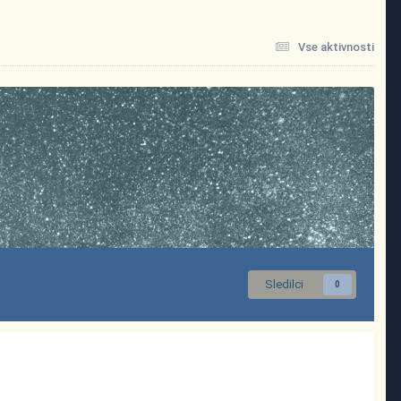
Vse aktivnosti
Sledilci
0