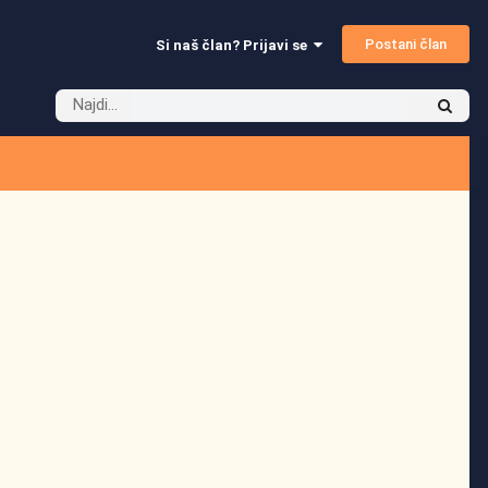
Postani član
Si naš član? Prijavi se