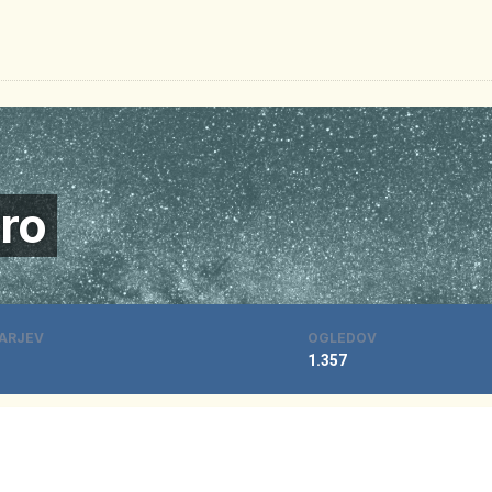
ro
ARJEV
OGLEDOV
1.357