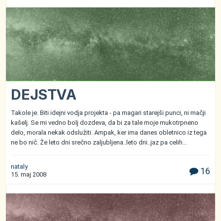
DEJSTVA
Takole je. Biti idejni vodja projekta - pa magari starejši punci, ni mačji
kašelj. Se mi vedno bolj dozdeva, da bi za tale moje mukotrpneno
delo, morala nekak odslužiti. Ampak, ker ima danes obletnico iz tega
ne bo nič. Že leto dni srečno zaljubljena..leto dni..jaz pa celih...
nataly
16
15. maj 2008