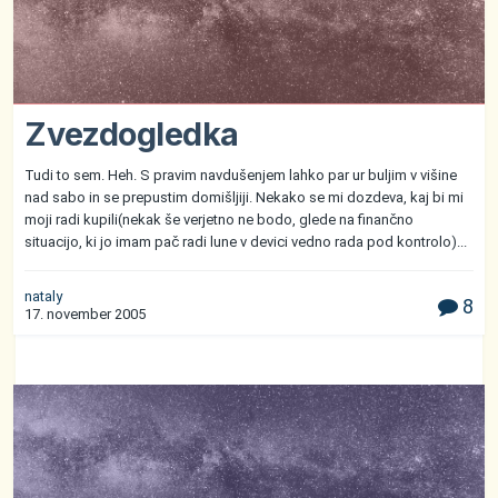
Zvezdogledka
Tudi to sem. Heh. S pravim navdušenjem lahko par ur buljim v višine
nad sabo in se prepustim domišljiji. Nekako se mi dozdeva, kaj bi mi
moji radi kupili(nekak še verjetno ne bodo, glede na finančno
situacijo, ki jo imam pač radi lune v devici vedno rada pod kontrolo)...
nataly
8
17. november 2005