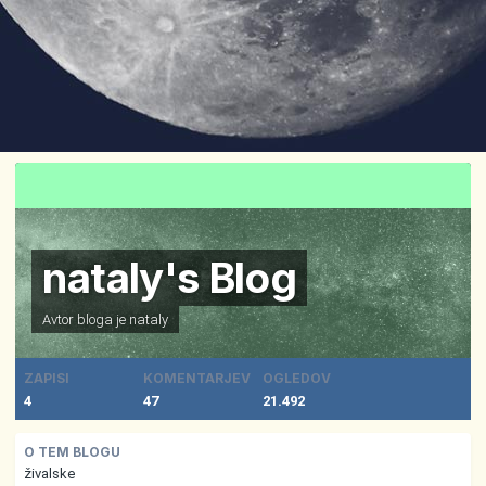
nataly's Blog
Avtor bloga je
nataly
ZAPISI
KOMENTARJEV
OGLEDOV
4
47
21.492
O TEM BLOGU
živalske