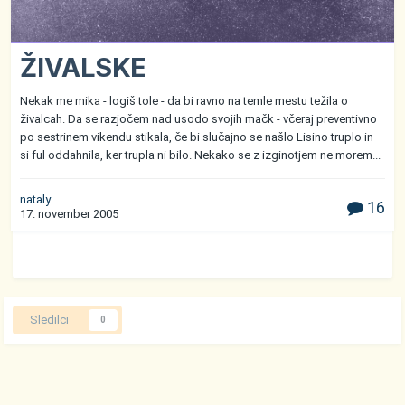
ŽIVALSKE
Nekak me mika - logiš tole - da bi ravno na temle mestu težila o
živalcah. Da se razjočem nad usodo svojih mačk - včeraj preventivno
po sestrinem vikendu stikala, če bi slučajno se našlo Lisino truplo in
si ful oddahnila, ker trupla ni bilo. Nekako se z izginotjem ne morem...
nataly
16
17. november 2005
Sledilci
0