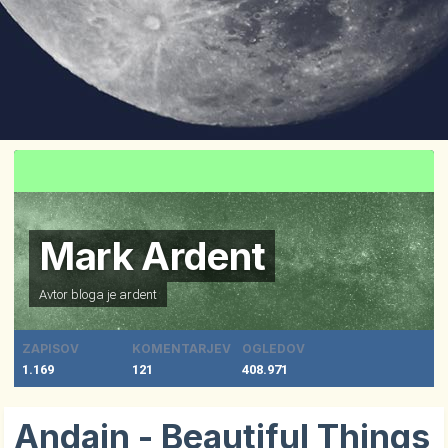
Mark Ardent
Avtor bloga je
ardent
ZAPISOV
KOMENTARJEV
OGLEDOV
1.169
121
408.971
Andain - Beautiful Things