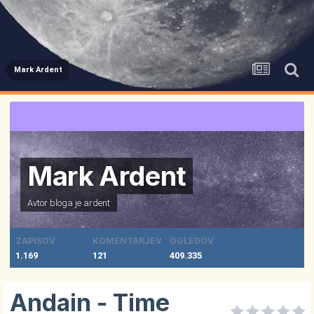
Mark Ardent
Mark Ardent
Avtor bloga je
ardent
ZAPISOV
KOMENTARJEV
OGLEDOV
1.169
121
409.335
Andain - Time