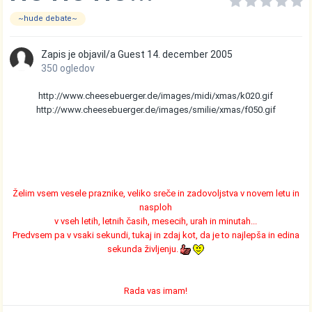
~hude debate~
Zapis je objavil/a Guest
14. december 2005
350 ogledov
http://www.cheesebuerger.de/images/midi/xmas/k020.gif
http://www.cheesebuerger.de/images/smilie/xmas/f050.gif
Želim vsem vesele praznike, veliko sreče in zadovoljstva v novem letu in
nasploh
v vseh letih, letnih časih, mesecih, urah in minutah...
Predvsem pa v vsaki sekundi, tukaj in zdaj kot, da je to najlepša in edina
sekunda življenju.
Rada vas imam!