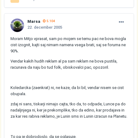
Marsa
5.104
22. december 2005
Moram Mitjo vprasat, sam po mojem se temu pac ne bova mogla
cist izognit, kajti saj nimam namena vsega brati, saj se foruma ne
90%.
Vendar kakih hudih reklam al pa sam reklam ne bova pustila,
racunava da naju bo tud folk, obiskovalci pac, opozoril.
Koledarcka (zaenkrat) ni, ne kaze, da bi bil, vendar nisem se cist
obupala.
zdaj ni sans, tiskarji nimajo cajta, tko da, to odpade, Lunce pa do
nadaljnjega ni, ker je prekomplike, tko da edino, kar prodajava in
za kar res rabiva reklamo, je Lunin sms in Lunin izracun na Planetu.
To pa je dobrodoslo, da se oglasuje.