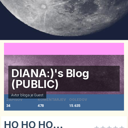
DIANA:)'s Blog
(PUBLIC)
Avtor bloga je Guest
ZAPISOV
KOMENTARJEV
OGLEDOV
34
478
15.635
HO HO HO...