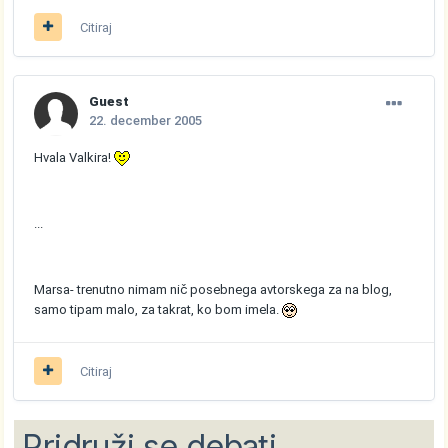
Citiraj
Guest
22. december 2005
Hvala Valkira!
...
Marsa- trenutno nimam nič posebnega avtorskega za na blog,
samo tipam malo, za takrat, ko bom imela.
Citiraj
Pridruži se debati