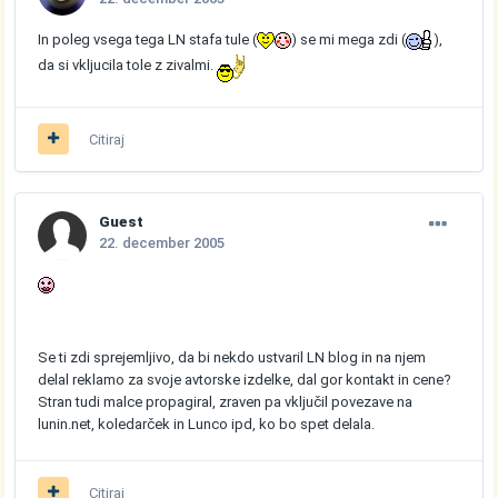
In poleg vsega tega LN stafa tule (
) se mi mega zdi (
),
da si vkljucila tole z zivalmi.
Citiraj
Guest
22. december 2005
Se ti zdi sprejemljivo, da bi nekdo ustvaril LN blog in na njem
delal reklamo za svoje avtorske izdelke, dal gor kontakt in cene?
Stran tudi malce propagiral, zraven pa vključil povezave na
lunin.net, koledarček in Lunco ipd, ko bo spet delala.
Citiraj