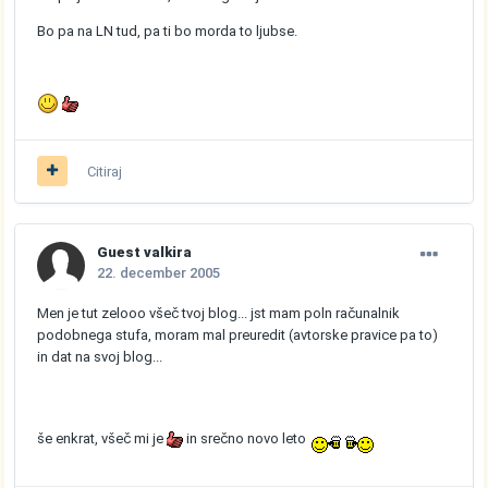
Bo pa na LN tud, pa ti bo morda to ljubse.
Citiraj
Guest valkira
22. december 2005
Men je tut zelooo všeč tvoj blog... jst mam poln računalnik
podobnega stufa, moram mal preuredit (avtorske pravice pa to)
in dat na svoj blog...
še enkrat, všeč mi je
in srečno novo leto