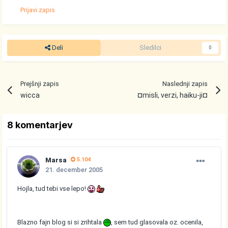
Prijavi zapis
Deli
Sledilci
0
Prejšnji zapis
Naslednji zapis
wicca
¤misli, verzi, haiku-ji¤
8 komentarjev
Marsa
5.104
21. december 2005
Hojla, tud tebi vse lepo!
Blazno fajn blog si si zrihtala
, sem tud glasovala oz. ocenila,