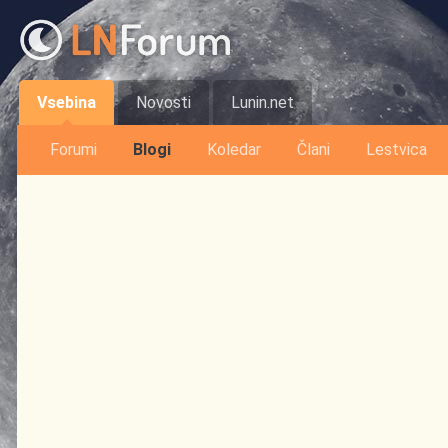
Vsebina
Novosti
Lunin.net
Forumi
Blogi
Koledar
Člani
Lestvica