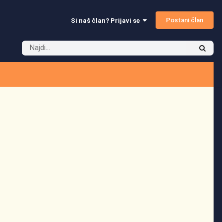
Postani član
Si naš član? Prijavi se