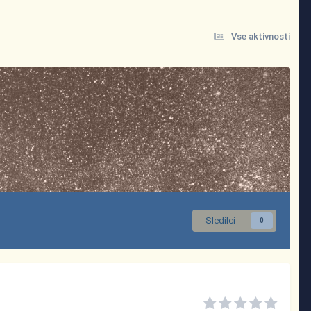
Vse aktivnosti
Sledilci
0