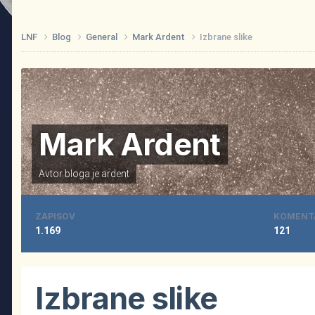
LNF
Blog
General
Mark Ardent
Izbrane slike
Mark Ardent
Avtor bloga je
ardent
ZAPISOV
KOMENT
1.169
121
Izbrane slike