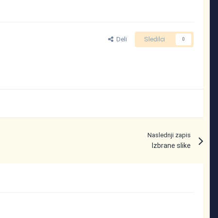
Deli
Sledilci
0
Naslednji zapis
Izbrane slike