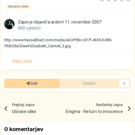
Izbrane slike
Zapis je objavil/a
ardent
11. november 2007
880 ogledov
http://www.hasselblad.com/media/ab3ff9bc-bf7f-4655-bd85-
f93b05a53ee4-Elizabeth_Carmel_3.jpg
Prijavi zapis
Deli
Sledilci
0
Prejšnji zapis
Naslednji zapis
Izbrane slike
Enigma - Return to innocence
0 komentarjev