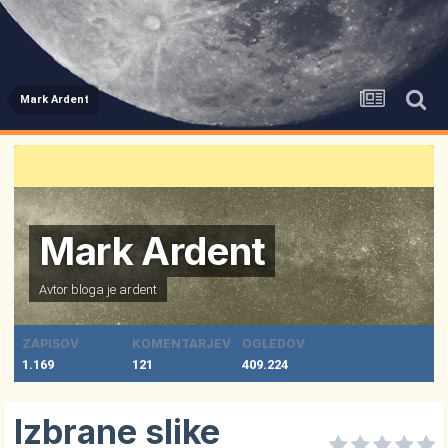
Mark Ardent
Mark Ardent
Avtor bloga je
ardent
ZAPISOV
KOMENTARJEV
OGLEDOV
1.169
121
409.224
Izbrane slike