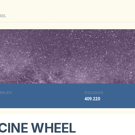
HEEL
ARJEV
OGLEDOV
409.220
ICINE WHEEL