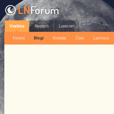
Vsebina
Novosti
Lunin.net
Forumi
Blogi
Koledar
Člani
Lestvica