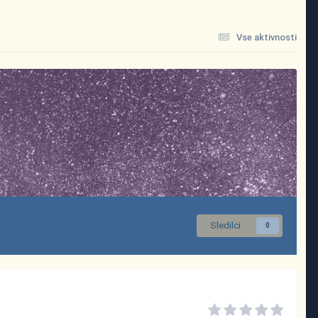
Vse aktivnosti
Sledilci
0