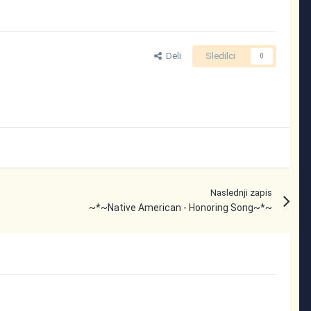
Deli
Sledilci
0
Naslednji zapis
~*~Native American - Honoring Song~*~