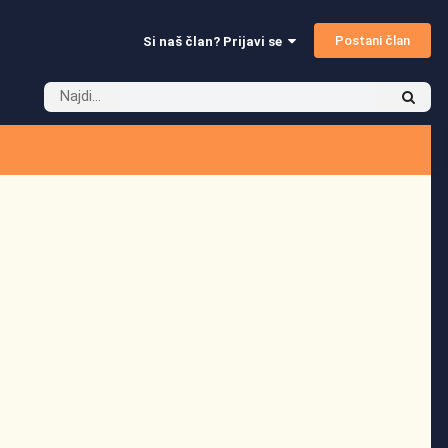
Postani član
Si naš član? Prijavi se