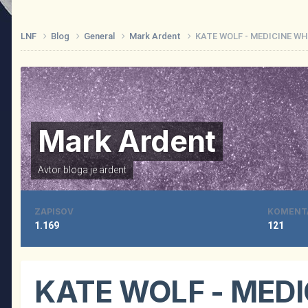
LNF
Blog
General
Mark Ardent
KATE WOLF - MEDICINE W
Mark Ardent
Avtor bloga je
ardent
ZAPISOV
KOMENT
1.169
121
KATE WOLF - MED