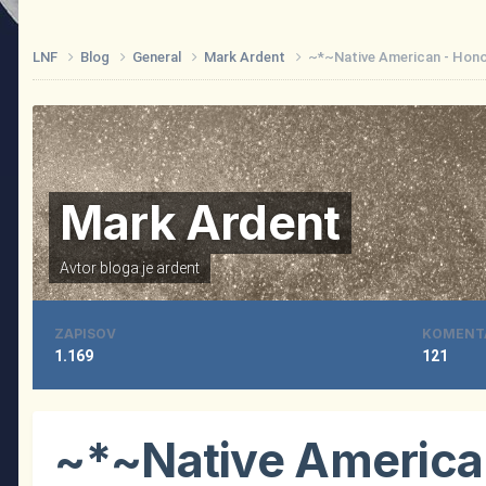
LNF
Blog
General
Mark Ardent
~*~Native American - Hon
Mark Ardent
Avtor bloga je
ardent
ZAPISOV
KOMENT
1.169
121
~*~Native America