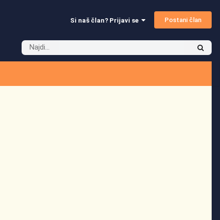
Postani član
Si naš član? Prijavi se