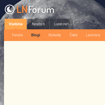
Vsebina
Novosti
Lunin.net
Forumi
Blogi
Koledar
Člani
Lestvica