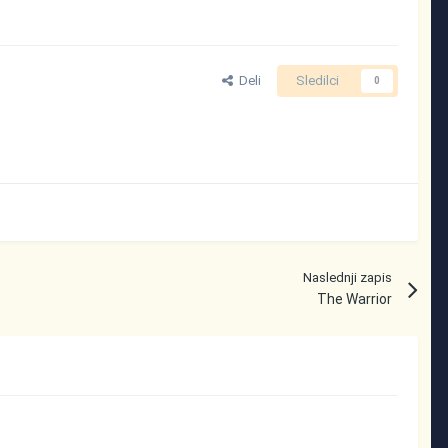
Deli
Sledilci
0
Naslednji zapis
The Warrior