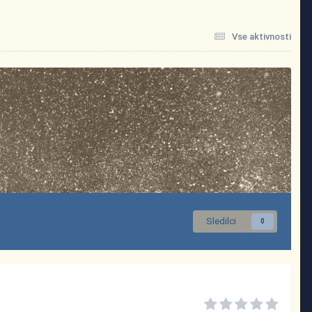
Vse aktivnosti
Sledilci
0
~