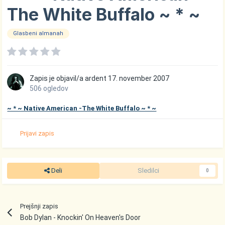
The White Buffalo ~ * ~
Glasbeni almanah
Zapis je objavil/a
ardent
17. november 2007
506 ogledov
~ * ~ Native American -The White Buffalo ~ * ~
Prijavi zapis
Deli
Sledilci
0
Prejšnji zapis
Bob Dylan - Knockin' On Heaven's Door