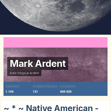
Mark Ardent
Avtor bloga je
ardent
ZAPISOV
KOMENTARJEV
OGLEDOV
1.169
121
409.020
~ * ~ Native American -