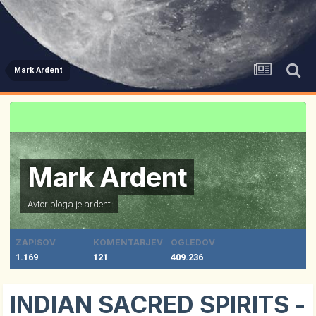
Mark Ardent
Mark Ardent
Avtor bloga je
ardent
ZAPISOV
KOMENTARJEV
OGLEDOV
1.169
121
409.236
INDIAN SACRED SPIRITS -