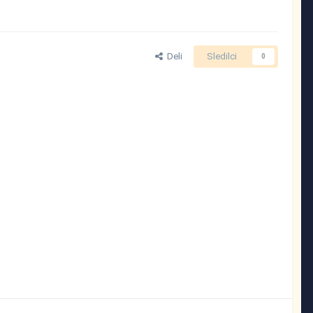
Deli
Sledilci
0