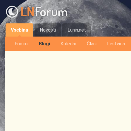
Vsebina
Novosti
Lunin.net
Forumi
Blogi
Koledar
Člani
Lestvica