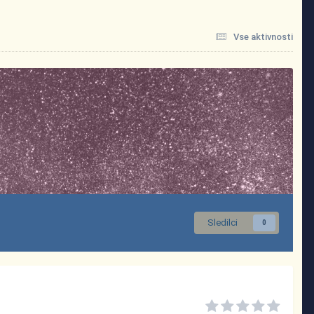
Vse aktivnosti
Sledilci
0