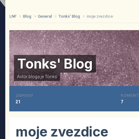
LNF
Blog
General
Tonks' Blog
moje zvezdice
Tonks' Blog
Avtor bloga je
Tonks
ZAPISOV
KOMENT
21
7
moje zvezdice