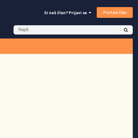
Postani član
Si naš član? Prijavi se