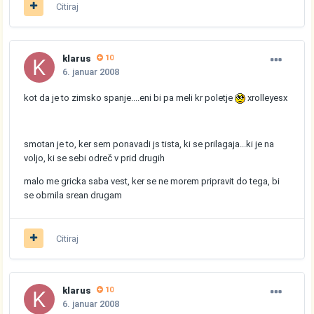
Citiraj
klarus
10
6. januar 2008
kot da je to zimsko spanje....eni bi pa meli kr poletje
xrolleyesx
smotan je to, ker sem ponavadi js tista, ki se prilagaja...ki je na
voljo, ki se sebi odreč v prid drugih
malo me gricka saba vest, ker se ne morem pripravit do tega, bi
se obrnila srean drugam
Citiraj
klarus
10
6. januar 2008