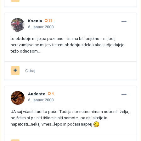
Ksenia
33
6. januar 2008
to obdobje mi je pa poznano... in zna biti prijetno... najbolj
nerazumljivo se mi je v tistem obdobju zdelo kako ljudje dajejo
težo odnosom...
Citiraj
Audente
4
6. januar 2008
JA saj včasih tudi to paše. Tudi jaz trenutno nimam nobenih želja,
ne želim si pa niti tišine in niti samote...pa niti akcije in
napetosti...nekaj vmes...lepo in počasi naprej