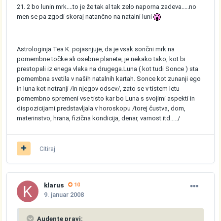
21. 2 bo lunin mrk....to je že tak al tak zelo naporna zadeva.....no
men se pa zgodi skoraj natančno na natalni luni
Astrologinja Tea K. pojasnjuje, da je vsak sončni mrk na
pomembne točke ali osebne planete, je nekako tako, kot bi
prestopali iz enega vlaka na drugega.Luna ( kot tudi Sonce ) sta
pomembna svetila v naših natalnih kartah. Sonce kot zunanji ego
in luna kot notranji /in njegov odsev/, zato se v tistem letu
pomembno spremeni vse tisto kar bo Luna s svojimi aspekti in
dispozicijami predstavljala v horoskopu /torej čustva, dom,
materinstvo, hrana, fizična kondicija, denar, varnost itd...../
Citiraj
klarus
10
9. januar 2008
Audente pravi: