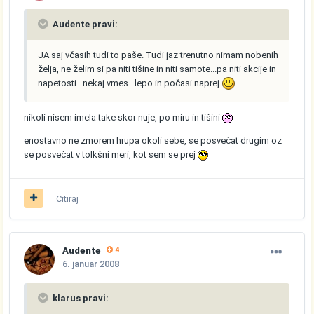
Audente pravi:
JA saj včasih tudi to paše. Tudi jaz trenutno nimam nobenih
želja, ne želim si pa niti tišine in niti samote...pa niti akcije in
napetosti...nekaj vmes...lepo in počasi naprej
nikoli nisem imela take skor nuje, po miru in tišini
enostavno ne zmorem hrupa okoli sebe, se posvečat drugim oz
se posvečat v tolkšni meri, kot sem se prej
Citiraj
Audente
4
6. januar 2008
klarus pravi: