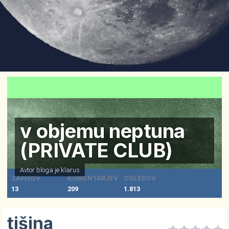
v objemu neptuna
(PRIVATE CLUB)
Avtor bloga je
klarus
ZAPISOV
KOMENTARJEV
OGLEDOV
13
209
1.813
tišina