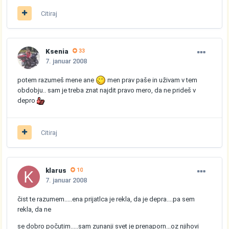
Citiraj
Ksenia
33
7. januar 2008
potem razumeš mene ane
men prav paše in uživam v tem
obdobju.. sam je treba znat najdit pravo mero, da ne prideš v
depro
Citiraj
klarus
10
7. januar 2008
čist te razumem.....ena prijatlca je rekla, da je depra....pa sem
rekla, da ne
se dobro počutim.....sam zunanji svet je prenaporn...oz njihovi