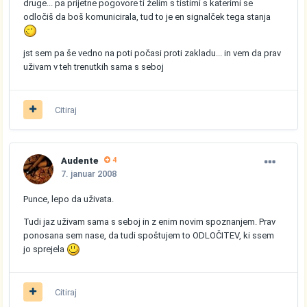
druge... pa prijetne pogovore ti želim s tistimi s katerimi se
odločiš da boš komunicirala, tud to je en signalček tega stanja
jst sem pa še vedno na poti počasi proti zakladu... in vem da prav
uživam v teh trenutkih sama s seboj
Citiraj
Audente
4
7. januar 2008
Punce, lepo da uživata.
Tudi jaz uživam sama s seboj in z enim novim spoznanjem. Prav
ponosana sem nase, da tudi spoštujem to ODLOČITEV, ki ssem
jo sprejela
Citiraj