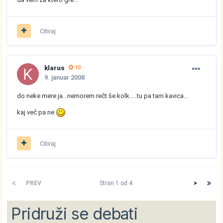
Citiraj
klarus
10
9. januar 2008
do neke mere ja...nemorem rečt še kolk.....tu pa tam kavica...
kaj več pa ne
Citiraj
PREV
Stran 1 od 4
>
Pridruži se debati