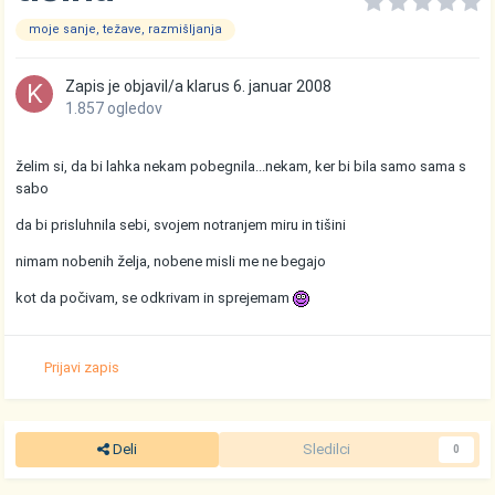
moje sanje, težave, razmišljanja
Zapis je objavil/a
klarus
6. januar 2008
1.857 ogledov
želim si, da bi lahka nekam pobegnila...nekam, ker bi bila samo sama s
sabo
da bi prisluhnila sebi, svojem notranjem miru in tišini
nimam nobenih želja, nobene misli me ne begajo
kot da počivam, se odkrivam in sprejemam
Prijavi zapis
Deli
Sledilci
0