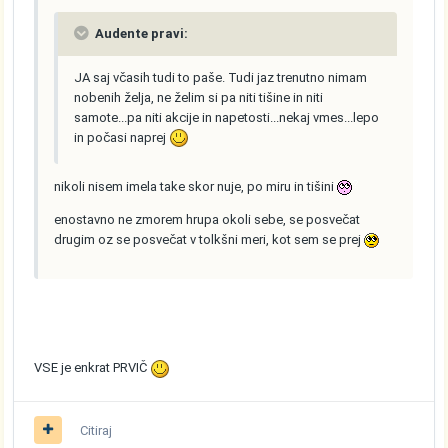
Audente pravi:
JA saj včasih tudi to paše. Tudi jaz trenutno nimam
nobenih želja, ne želim si pa niti tišine in niti
samote...pa niti akcije in napetosti...nekaj vmes...lepo
in počasi naprej
nikoli nisem imela take skor nuje, po miru in tišini
enostavno ne zmorem hrupa okoli sebe, se posvečat
drugim oz se posvečat v tolkšni meri, kot sem se prej
VSE je enkrat PRVIČ
Citiraj