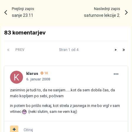
Prejšnji zapis
Naslednji zapis
sanje 23.11
saturnove lekcije 2.
83 komentarjev
PREV
Stran 1 od 4
>
klarus
10
6. januar 2008
zanimivo je tudi to, da ne sanjam......kot da sem dobila čas, da
malo kopljem po sebi, počivam
in potem bo prišlo nekaj, kot strela z jasnega in me bo vrgl v sam
vrtinec
(neki slutim, sam ne vem kaj)
Citiraj