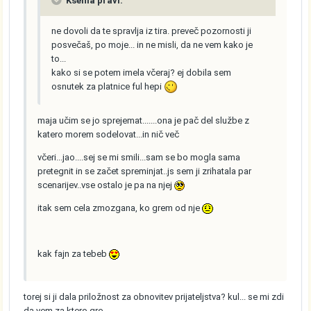
Ksenia pravi:
ne dovoli da te spravlja iz tira. preveč pozornosti ji
posvečaš, po moje... in ne misli, da ne vem kako je
to...
kako si se potem imela včeraj? ej dobila sem
osnutek za platnice ful hepi
maja učim se jo sprejemat.......ona je pač del službe z
katero morem sodelovat...in nič več
včeri...jao....sej se mi smili...sam se bo mogla sama
pretegnit in se začet spreminjat..js sem ji zrihatala par
scenarijev..vse ostalo je pa na njej
itak sem cela zmozgana, ko grem od nje
kak fajn za tebeb
torej si ji dala priložnost za obnovitev prijateljstva? kul... se mi zdi
da vem za ktero gre...