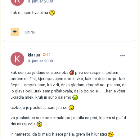
8. januar 2008
itak da sem hvaležna
Citiraj
klarus
10
8. januar 2008
kak sem pa js dans ena tečnoba
prvo se zaspim....potem
pridem na šiht, kjer opazujem sodelavko, kak se dela bogo...kak
šepa.....ampak sam, ko vidi, da jo gledam..drugač ne...pa jamr, da
jo glava boli...itak sem pričakovala, da jo bo bolel........ker je včeri
ukradla mlek, kruh in suho salamo
težko jo je poslušat..sam jutr še
za poslastico sem pa se malo prej nabila na prst, ki sem si ga 14
dni nazaj zvila
in namesto, da bi malo h sebi prišla, grem še h lunatici