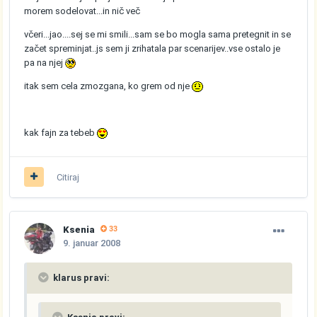
morem sodelovat...in nič več
včeri...jao....sej se mi smili...sam se bo mogla sama pretegnit in se
začet spreminjat..js sem ji zrihatala par scenarijev..vse ostalo je
pa na njej
itak sem cela zmozgana, ko grem od nje
kak fajn za tebeb
Citiraj
Ksenia
33
9. januar 2008
klarus pravi: