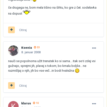
če drugega ne, bom mela tišino na šihtu, ko gre z čet. sodelavka
na dopust
Citiraj
Ksenia
33
8. januar 2008
nauči se popolnoma užit trenutek ko si sama... itak se ti zdej vsi
gužvajo, sprejmi jih, plavaj s tokom, bo kmalu boljše... ne
razmišljaj o njih, jih bo vse več...in bodi hvaležna
Citiraj
klarus
10