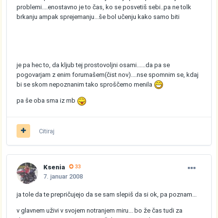
problemi....enostavno je to čas, ko se posvetiš sebi..pa ne tolk
brkanju ampak sprejemanju...še bol učenju kako samo biti
je pa hec to, da kljub tej prostovoljni osami......da pa se
pogovarjam z enim forumašem(čist nov)....nse spomnim se, kdaj
bi se skom nepoznanim tako sproščemo menila
pa še oba sma iz mb
Citiraj
Ksenia
33
7. januar 2008
ja tole da te prepričujejo da se sam slepiš da si ok, pa poznam...
v glavnem uživi v svojem notranjem miru... bo že čas tudi za