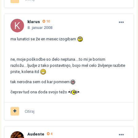
klarus
10
8. januar 2008
ma lunatici se že en mesec izogibam
ne, moje poškodbe so delo neptuna....to mi je borism
razložu....ljudje z tako postavitivjo, bojo mel celo življenje razbite
prste, kolena itd
tak nerodna sem od kar pomnem
čeprav tud ona doda svojo težo
Citiraj
Audente
4