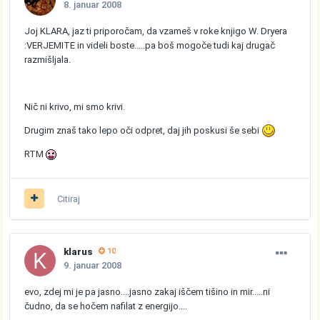
8. januar 2008
Joj KLARA, jaz ti priporočam, da vzameš v roke knjigo W. Dryera
:VERJEMITE in videli boste.....pa boš mogoče tudi kaj drugač
razmišljala.
Nič ni krivo, mi smo krivi.
Drugim znaš tako lepo oči odpret, daj jih poskusi še sebi
RTM
Citiraj
klarus
10
9. januar 2008
evo, zdej mi je pa jasno....jasno zakaj iščem tišino in mir.....ni
čudno, da se hočem nafilat z energijo....