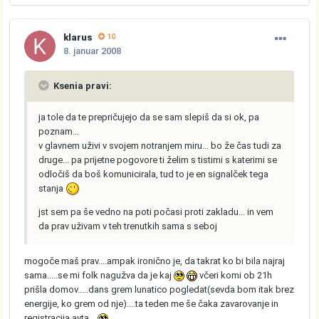
klarus
10
8. januar 2008
Ksenia pravi:
ja tole da te prepričujejo da se sam slepiš da si ok, pa
poznam...
v glavnem uživi v svojem notranjem miru... bo že čas tudi za
druge... pa prijetne pogovore ti želim s tistimi s katerimi se
odločiš da boš komunicirala, tud to je en signalček tega
stanja
jst sem pa še vedno na poti počasi proti zakladu... in vem
da prav uživam v teh trenutkih sama s seboj
mogoče maš prav....ampak ironično je, da takrat ko bi bila najraj
sama.....se mi folk nagužva da je kaj
včeri komi ob 21h
prišla domov.....dans grem lunatico pogledat(sevda bom itak brez
energije, ko grem od nje)....ta teden me še čaka zavarovanje in
registracija avta...