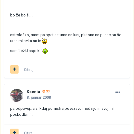
bo že bolš.....
astrološko, mam pa spet saturna na luni, plutona na p. asc pa še
uran mi seka na ic
sami težki aspekti
Citiraj
Ksenia
33
8. januar 2008
pa odpovej.. a si kdaj pomislila povezavo med njo in svojimi
poškodbmi...
Citiraj