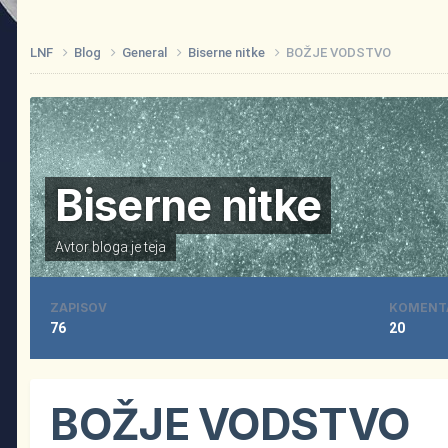
LNF
Blog
General
Biserne nitke
BOŽJE VODSTVO
Biserne nitke
Avtor bloga je
teja
ZAPISOV
KOMENT
76
20
BOŽJE VODSTVO