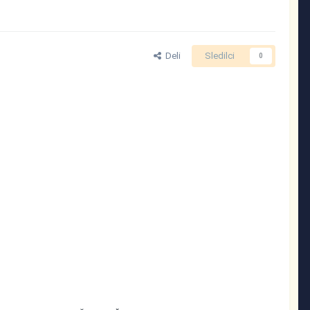
Deli
Sledilci
0