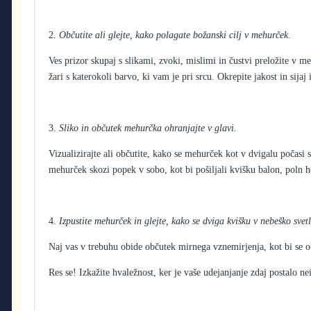
2.
Občutite ali glejte, kako polagate božanski cilj v mehurček.
Ves prizor skupaj s slikami, zvoki, mislimi in čustvi preložite v me
žari s katerokoli barvo, ki vam je pri srcu. Okrepite jakost in sijaj
3.
Sliko in občutek mehurčka ohranjajte v glavi.
Vizualizirajte ali občutite, kako se mehurček kot v dvigalu počasi s
mehurček skozi popek v sobo, kot bi pošiljali kvišku balon, poln he
4.
Izpustite mehurček in glejte, kako se dviga kvišku v nebeško svet
Naj vas v trebuhu obide občutek mirnega vznemirjenja, kot bi se o
Res se! Izkažite hvaležnost, ker je vaše udejanjanje zdaj postalo n