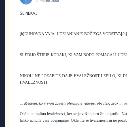
9. marec 2008
ŠE NEKAJ:
[
b]DUHOVNA VAJA: UDEJANJANJE BOŽJEGA VODSTVA
[/b
SLEDIJO ŠTIRJE KORAKI, KI VAM BODO POMAGALI UDEJ
NIKOLI NE POZABITE DA JE HVALEŽNOST LEPILO, KI D
HVALEŽNOSTI.
1.
Medtem, ko v svoji zavesti ohranjate videnje, občutek, zvok in 
Občutite toplino hvaležnosti, ker se je vaše dobro že udejanilo. Na
lahko izničila vaše udejanjanje. Oklenite se hvaležnosti in ne pozabi