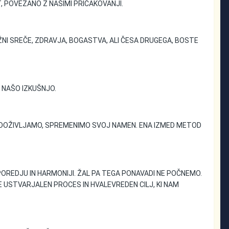
 POVEZANO Z NAŠIMI PRIČAKOVANJI.
ŽNI SREČE, ZDRAVJA, BOGASTVA, ALI ČESA DRUGEGA, BOSTE
 NAŠO IZKUŠNJO.
R DOŽIVLJAMO, SPREMENIMO SVOJ NAMEN. ENA IZMED METOD
OREDJU IN HARMONIJI. ŽAL PA TEGA PONAVADI NE POČNEMO.
E USTVARJALEN PROCES IN HVALEVREDEN CILJ, KI NAM