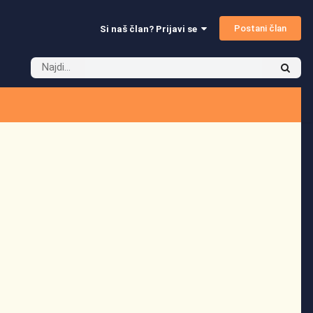
Postani član
Si naš član? Prijavi se