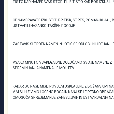
TISTO KAR NAMERAVAŠ STORITI JE TISTO KAR BOŠ IZKUSIL
ČE NAMERAVATE IZKUSTITI PRITISK, STRES, POMANJKLJAJ, 
USTVARILI NAZANKO TAKŠEN POGOJE.
ZASTAVIŠ SI TRDEN NAMEN IN LOTIŠ SE ODLOČILNIH DEJANJ
VSAKO MINUTO VSAKEGA DNE DOLOČAMO SVOJE NAMENE Z IZ
SPREMINJANJA NAMENA JE MOLITEV.
KADAR SO NAŠE MISLI POVSEM USKLAJENE Z BOŽANSKIMI NA
V MISLIH ŽIVIMO LOČENO BOGA IN NANJ SE LE REDKO OBRAČ
OMOGOČA SPREJEMANJE ZANESLIJIVIH IN USTVARJALNIH NA