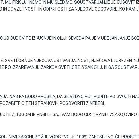
, MU PRISLUHNEMO IN MU SLEDIMO. SOUSTVARJANJE JE ČUSOVIT IZ
O IN DOVZETNOSTI IN ODPRTOSTI ZA NJEGOVE ODGOVORE. KO NAM 
JO ČUDOVITE IZKUŠNJE IN CILJI. SEVEDA PA JE V UDEJANJANJE B
E. SVETLOBA JE NJEGOVA USTVARJALNOST, NJEGOVA LJUBEZEN, NJ
GIBE PO IZŽAREVANJU ŽARKOV SVETLOBE. VSAK CILJ, KI GA SOUSTV
NJA, NAS PA BODO PROSILA, DA SE VEDNO POTRUDITE PO SVOJIH NA
E POZABITE O TEH STRAHOVIH POGOVORITI Z NEBESI.
UJTE Z BOGOM IN ANGELI, SAJ VAM BODO ODSTRANILI VSAKO OVIRO 
OLJNIMI ZAKONI. BOŽJE VODSTVO JE 100% ZANESLJIVO. ČE PROSI