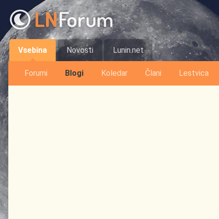
Vsebina
Novosti
Lunin.net
Forumi
Blogi
Koledar
Člani
Lestvica