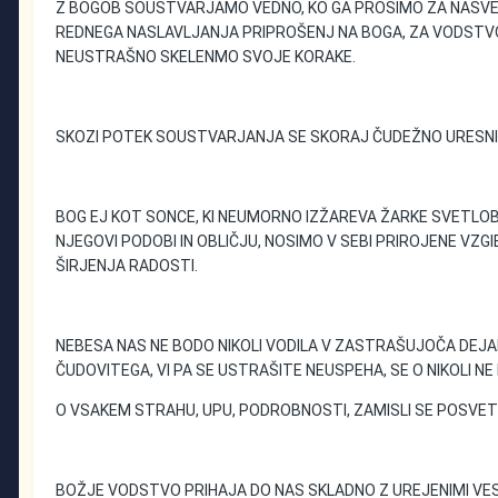
Z BOGOB SOUSTVARJAMO VEDNO, KO GA PROSIMO ZA NASVET
REDNEGA NASLAVLJANJA PRIPROŠENJ NA BOGA, ZA VODSTV
NEUSTRAŠNO SKELENMO SVOJE KORAKE.
SKOZI POTEK SOUSTVARJANJA SE SKORAJ ČUDEŽNO URESNIČI
BOG EJ KOT SONCE, KI NEUMORNO IZŽAREVA ŽARKE SVETLOB
NJEGOVI PODOBI IN OBLIČJU, NOSIMO V SEBI PRIROJENE VZ
ŠIRJENJA RADOSTI.
NEBESA NAS NE BODO NIKOLI VODILA V ZASTRAŠUJOČA DEJA
ČUDOVITEGA, VI PA SE USTRAŠITE NEUSPEHA, SE O NIKOLI N
O VSAKEM STRAHU, UPU, PODROBNOSTI, ZAMISLI SE POSVET
BOŽJE VODSTVO PRIHAJA DO NAS SKLADNO Z UREJENIMI VES