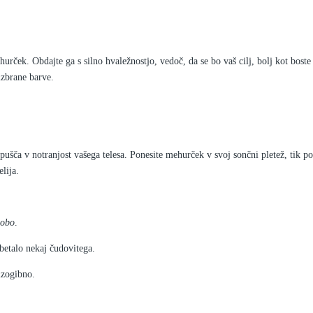
hurček. Obdajte ga s silno hvaležnostjo, vedoč, da se bo vaš cilj, bolj kot boste
 izbrane barve.
pušča v notranjost vašega telesa. Ponesite mehurček v svoj sončni pletež, tik po
lija.
lobo
.
betalo nekaj čudovitega.
eizogibno.