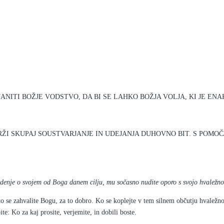
]
ANITI BOŽJE VODSTVO, DA BI SE LAHKO BOŽJA VOLJA, KI JE ENA
RŽI SKUPAJ SOUSTVARJANJE IN UDEJANJA DUHOVNO BIT. S POMOČJ
vedenje o svojem od Boga danem cilju, mu sočasno nudite oporo s svojo hvaležno
to se zahvalite Bogu, za to dobro. Ko se koplejte v tem silnem občutju hvaležnost
te: Ko za kaj prosite, verjemite, in dobili boste.