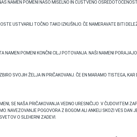
. NAŠ NAMEN POMENI NAŠO MISELNO IN ČUSTVENO OSREDOTOČENOST,
BOSTE USTVARILI TOČNO TAKO IZKUŠNJO. ČE NAMERAVATE BITI DELE
. TA NAMEN POMENI KONČNI CILJ POTOVANJA. NAŠI NAMENI PORAJAJO
BIRO SVOJIH ŽELJA IN PRIČAKOVANJ. ČE EN MARAMO TISTEGA, KA
MENI, SE NAŠA PRIČAKOVANJA VEDNO URESNIČIJO .V ČUDOVITEM ZAP
AMO. NAVEZOVANJE POGOVORA Z BOGOM ALI ANKELI SKOZI VES DAN J
SVETOV O SLEHERNI ZADEVI.