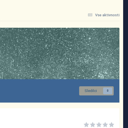
Vse aktivnosti
Sledilci
0