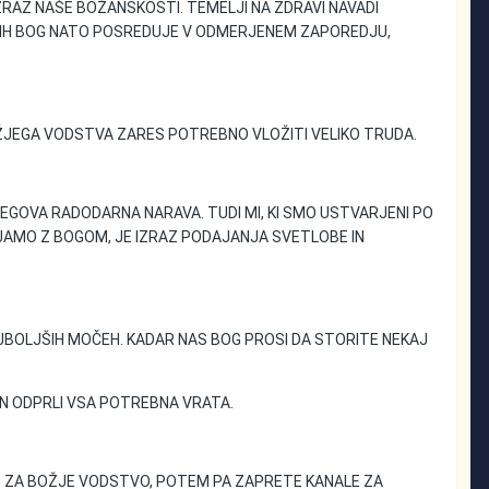
RAZ NAŠE BOŽANSKOSTI. TEMELJI NA ZDRAVI NAVADI
JIH BOG NATO POSREDUJE V ODMERJENEM ZAPOREDJU,
OŽJEGA VODSTVA ZARES POTREBNO VLOŽITI VELIKO TRUDA.
EGOVA RADODARNA NARAVA. TUDI MI, KI SMO USTVARJENI PO
ARJAMO Z BOGOM, JE IZRAZ PODAJANJA SVETLOBE IN
JBOLJŠIH MOČEH. KADAR NAS BOG PROSI DA STORITE NEKAJ
IN ODPRLI VSA POTREBNA VRATA.
TE ZA BOŽJE VODSTVO, POTEM PA ZAPRETE KANALE ZA