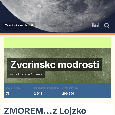
Zverinske modrosti
Zverinske modrosti
Avtor bloga je
Audente
ZAPISOV
KOMENTARJEV
OGLEDOV
75
2.948
206.590
ZMOREM...z Lojzko