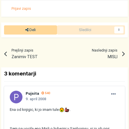
Prijavi zapis
Deli
Sledilci
0
Prejšnji zapis
Naslednji zapis
Zanimiv TEST
MISLI
3 komentarji
Pujsita
540
9. april 2008
Ena od knjigic, ki jo imam tule
.
Sem pa uocila eno Misli o ljubezni v Sanbornsu, si jo ob prvi