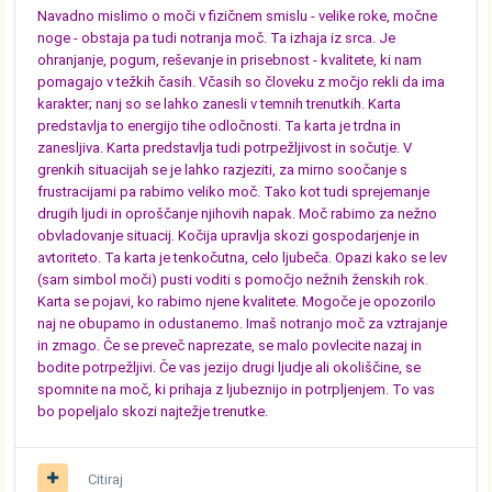
Navadno mislimo o moči v fizičnem smislu - velike roke, močne
noge - obstaja pa tudi notranja moč. Ta izhaja iz srca. Je
ohranjanje, pogum, reševanje in prisebnost - kvalitete, ki nam
pomagajo v težkih časih. Včasih so človeku z močjo rekli da ima
karakter; nanj so se lahko zanesli v temnih trenutkih. Karta
predstavlja to energijo tihe odločnosti. Ta karta je trdna in
zanesljiva. Karta predstavlja tudi potrpežljivost in sočutje. V
grenkih situacijah se je lahko razjeziti, za mirno soočanje s
frustracijami pa rabimo veliko moč. Tako kot tudi sprejemanje
drugih ljudi in oproščanje njihovih napak. Moč rabimo za nežno
obvladovanje situacij. Kočija upravlja skozi gospodarjenje in
avtoriteto. Ta karta je tenkočutna, celo ljubeča. Opazi kako se lev
(sam simbol moči) pusti voditi s pomočjo nežnih ženskih rok.
Karta se pojavi, ko rabimo njene kvalitete. Mogoče je opozorilo
naj ne obupamo in odustanemo. Imaš notranjo moč za vztrajanje
in zmago. Če se preveč naprezate, se malo povlecite nazaj in
bodite potrpežljivi. Če vas jezijo drugi ljudje ali okoliščine, se
spomnite na moč, ki prihaja z ljubeznijo in potrpljenjem. To vas
bo popeljalo skozi najtežje trenutke.
Citiraj