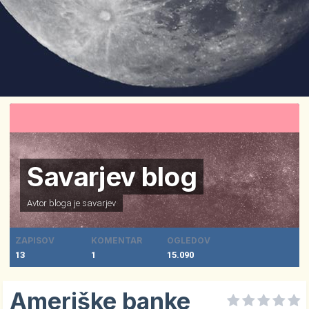
Savarjev blog
Avtor bloga je
savarjev
ZAPISOV
KOMENTAR
OGLEDOV
13
1
15.090
Ameriške banke