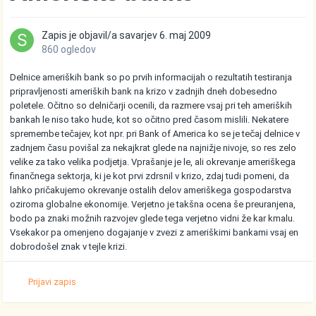
Zapis je objavil/a
savarjev
6. maj 2009
860 ogledov
Delnice ameriških bank so po prvih informacijah o rezultatih testiranja
pripravljenosti ameriških bank na krizo v zadnjih dneh dobesedno
poletele. Očitno so delničarji ocenili, da razmere vsaj pri teh ameriških
bankah le niso tako hude, kot so očitno pred časom mislili. Nekatere
spremembe tečajev, kot npr. pri Bank of America ko se je tečaj delnice v
zadnjem času povišal za nekajkrat glede na najnižje nivoje, so res zelo
velike za tako velika podjetja. Vprašanje je le, ali okrevanje ameriškega
finančnega sektorja, ki je kot prvi zdrsnil v krizo, zdaj tudi pomeni, da
lahko pričakujemo okrevanje ostalih delov ameriškega gospodarstva
oziroma globalne ekonomije. Verjetno je takšna ocena še preuranjena,
bodo pa znaki možnih razvojev glede tega verjetno vidni že kar kmalu.
Vsekakor pa omenjeno dogajanje v zvezi z ameriškimi bankami vsaj en
dobrodošel znak v tejle krizi.
Prijavi zapis