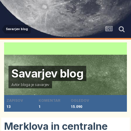
Savarjev blog
Savarjev blog
Avtor bloga je
savarjev
ZAPISOV
KOMENTAR
OGLEDOV
13
1
15.090
Merklova in centralne