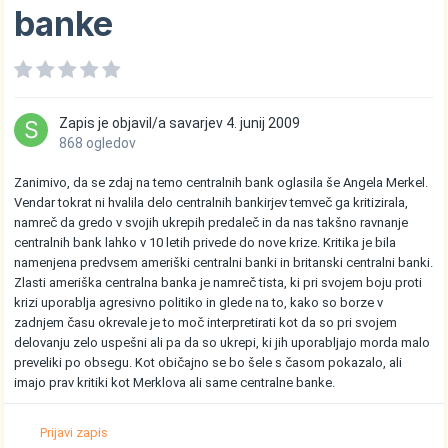
banke
Zapis je objavil/a
savarjev
4. junij 2009
868 ogledov
Zanimivo, da se zdaj na temo centralnih bank oglasila še Angela Merkel.
Vendar tokrat ni hvalila delo centralnih bankirjev temveč ga kritizirala,
namreč da gredo v svojih ukrepih predaleč in da nas takšno ravnanje
centralnih bank lahko v 10 letih privede do nove krize. Kritika je bila
namenjena predvsem ameriški centralni banki in britanski centralni banki.
Zlasti ameriška centralna banka je namreč tista, ki pri svojem boju proti
krizi uporablja agresivno politiko in glede na to, kako so borze v
zadnjem času okrevale je to moč interpretirati kot da so pri svojem
delovanju zelo uspešni ali pa da so ukrepi, ki jih uporabljajo morda malo
preveliki po obsegu. Kot običajno se bo šele s časom pokazalo, ali
imajo prav kritiki kot Merklova ali same centralne banke.
Prijavi zapis