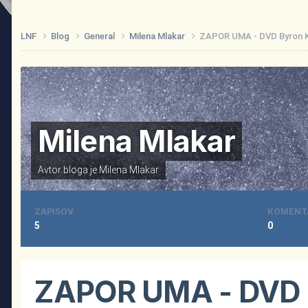
LNF
Blog
General
Milena Mlakar
ZAPOR UMA - DVD Byron K
Milena Mlakar
Avtor bloga je
Milena Mlakar
ZAPISOV
KOMENT
5
0
ZAPOR UMA - DVD 