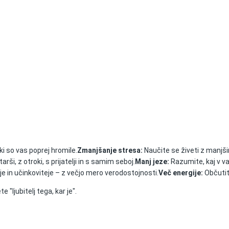
 ki so vas poprej hromile.
Zmanjšanje stresa:
Naučite se živeti z manjš
ši, z otroki, s prijatelji in s samim seboj.
Manj jeze:
Razumite, kaj v va
je in učinkoviteje – z večjo mero verodostojnosti.
Več energije:
Občutit
 "ljubitelj tega, kar je".