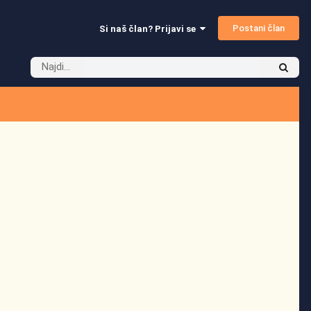
Postani član
Si naš član? Prijavi se