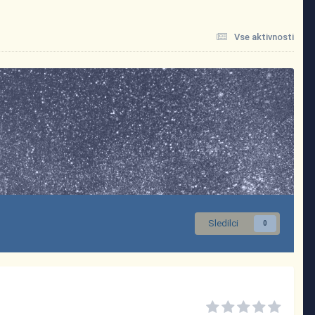
Vse aktivnosti
Sledilci
0