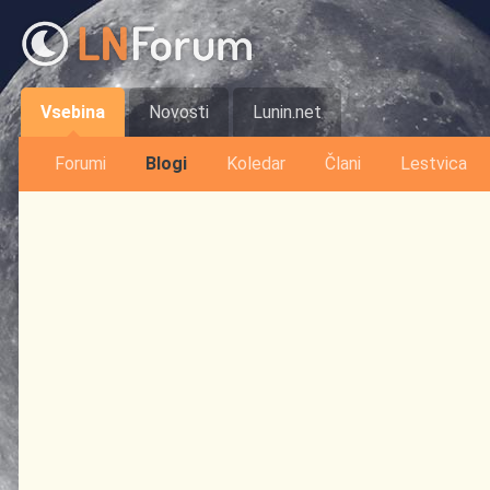
Vsebina
Novosti
Lunin.net
Forumi
Blogi
Koledar
Člani
Lestvica