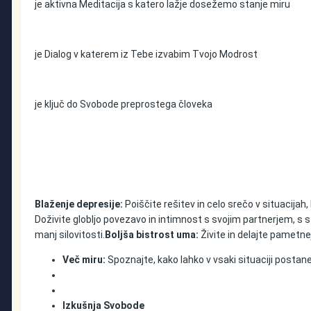
je aktivna Meditacija s katero lažje dosežemo stanje miru
je Dialog v katerem iz Tebe izvabim Tvojo Modrost
je ključ do Svobode preprostega človeka
Blaženje depresije:
Poiščite rešitev in celo srečo v situacijah,
Doživite globljo povezavo in intimnost s svojim partnerjem, s star
manj silovitosti.
Boljša bistrost uma:
Živite in delajte pametne
Več miru:
Spoznajte, kako lahko v vsaki situaciji postanete
Izkušnja Svobode