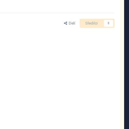
Deli
Sledilci
0