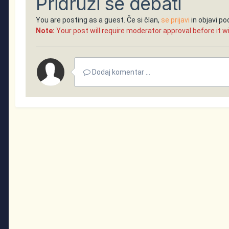
Pridruži se debati
You are posting as a guest. Če si član,
se prijavi
in objavi p
Note:
Your post will require moderator approval before it will
Dodaj komentar ...