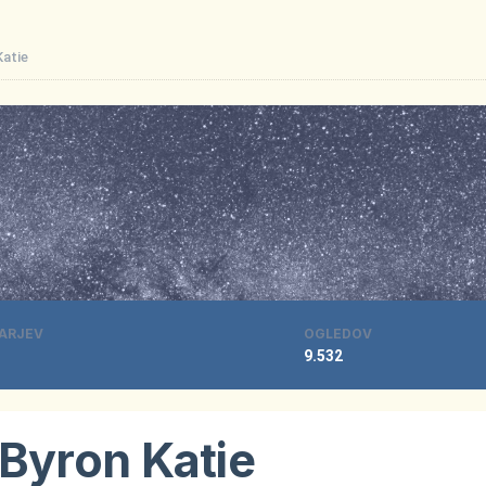
atie
ARJEV
OGLEDOV
9.532
Byron Katie