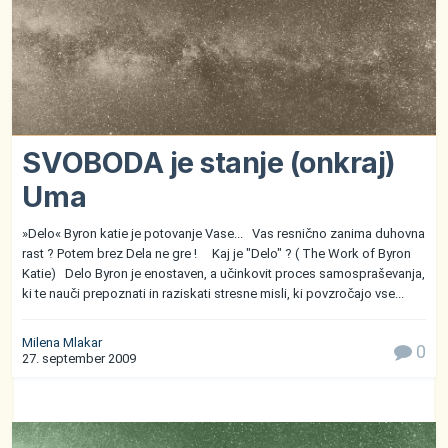
SVOBODA je stanje (onkraj)
Uma
»Delo« Byron katie je potovanje Vase... Vas resnično zanima duhovna
rast ? Potem brez Dela ne gre ! Kaj je "Delo" ? ( The Work of Byron
Katie) Delo Byron je enostaven, a učinkovit proces samospraševanja,
ki te nauči prepoznati in raziskati stresne misli, ki povzročajo vse...
Milena Mlakar
0
27. september 2009